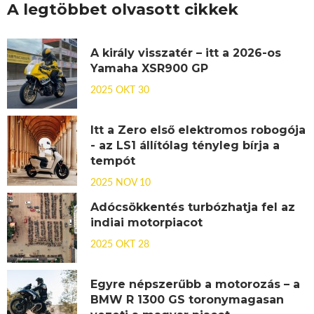
A legtöbbet olvasott cikkek
A király visszatér – itt a 2026-os
Yamaha XSR900 GP
2025 OKT 30
Itt a Zero első elektromos robogója
- az LS1 állítólag tényleg bírja a
tempót
2025 NOV 10
Adócsökkentés turbózhatja fel az
indiai motorpiacot
2025 OKT 28
Egyre népszerűbb a motorozás – a
BMW R 1300 GS toronymagasan