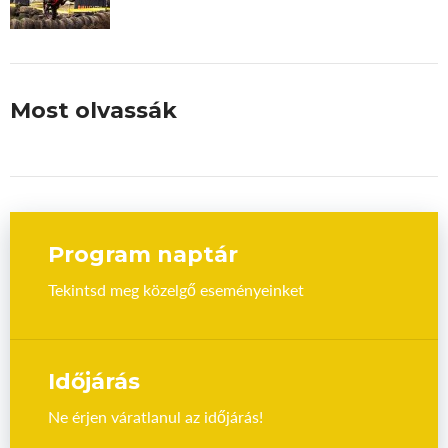
Most olvassák
Program naptár
Tekintsd meg közelgő eseményeinket
Időjárás
Ne érjen váratlanul az időjárás!