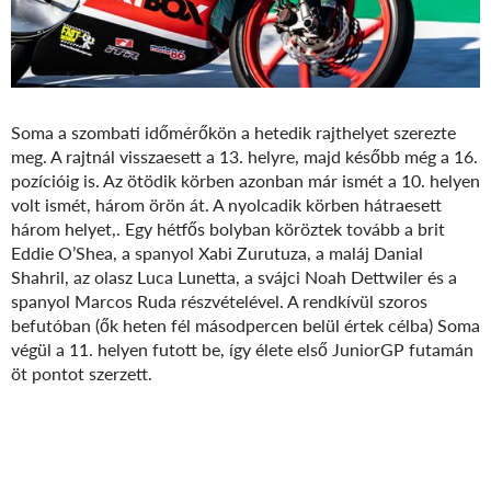
Soma a szombati időmérőkön a hetedik rajthelyet szerezte
meg. A rajtnál visszaesett a 13. helyre, majd később még a 16.
pozícióig is. Az ötödik körben azonban már ismét a 10. helyen
volt ismét, három örön át. A nyolcadik körben hátraesett
három helyet,. Egy hétfős bolyban köröztek tovább a brit
Eddie O’Shea, a spanyol Xabi Zurutuza, a maláj Danial
Shahril, az olasz Luca Lunetta, a svájci Noah Dettwiler és a
spanyol Marcos Ruda részvételével. A rendkívül szoros
befutóban (ők heten fél másodpercen belül értek célba) Soma
végül a 11. helyen futott be, így élete első JuniorGP futamán
öt pontot szerzett.