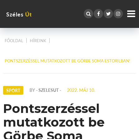
Széles
Út
FŐOLDAL
HÍREINK
PONTSZERZÉSSEL MUTATKOZOTT BE GÖRBE SOMA ESTORILBAN!
BY
- SZELESUT -
2022. MÁJ 10.
SPORT
Pontszerzéssel
mutatkozott be
Görbe Soma