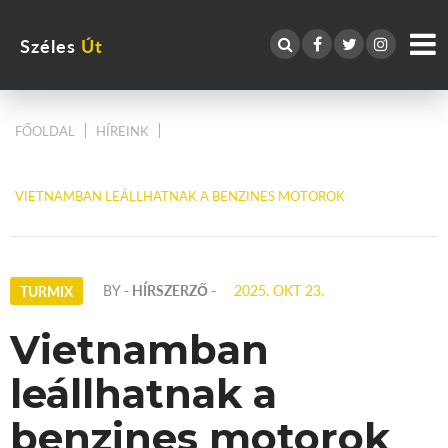
Széles
Út
FŐOLDAL
HÍREINK
VIETNAMBAN LEÁLLHATNAK A BENZINES MOTOROK
BY
- HÍRSZERZŐ -
2025. OKT 23.
TURMIX
Vietnamban
leállhatnak a
benzines motorok