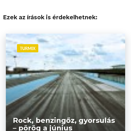
Ezek az írások is érdekelhetnek:
TURMIX
Rock, benzingőz, gyorsulás
– pörög a június