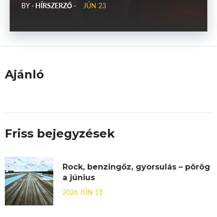
BY
- HÍRSZERZŐ -
JÚN 23
Ajánló
Friss bejegyzések
Rock, benzingőz, gyorsulás – pörög
a június
2026 JÚN 11