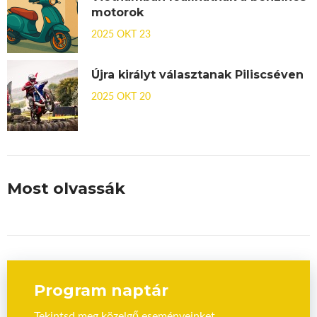
motorok
2025 OKT 23
Újra királyt választanak Piliscséven
2025 OKT 20
Most olvassák
Program naptár
Tekintsd meg közelgő eseményeinket