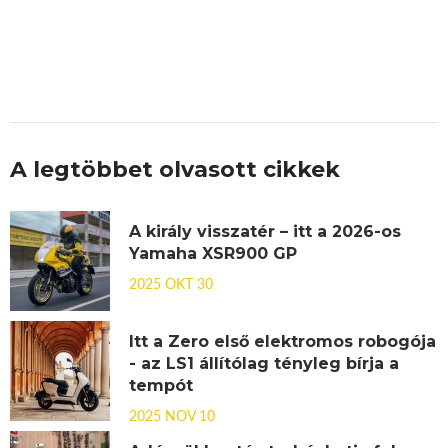
A legtöbbet olvasott cikkek
A király visszatér – itt a 2026-os
Yamaha XSR900 GP
2025 OKT 30
Itt a Zero első elektromos robogója
- az LS1 állítólag tényleg bírja a
tempót
2025 NOV 10