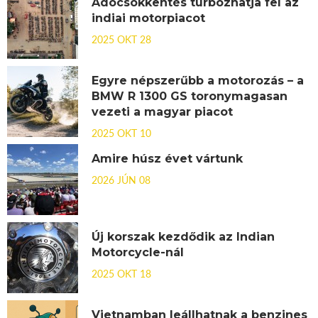
Adócsökkentés turbózhatja fel az
indiai motorpiacot
2025 OKT 28
Egyre népszerűbb a motorozás – a
BMW R 1300 GS toronymagasan
vezeti a magyar piacot
2025 OKT 10
Amire húsz évet vártunk
2026 JÚN 08
Új korszak kezdődik az Indian
Motorcycle-nál
2025 OKT 18
Vietnamban leállhatnak a benzines