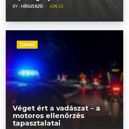
BY
- HÍRSZERZŐ -
JÚN 23
TURMIX
Véget ért a vadászat – a
motoros ellenőrzés
tapasztalatai