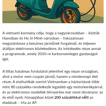
A vietnami kormány célja, hogy a nagyvárosokban – köztük
Hanoiban és Ho Si Minh-városban – fokozatosan
megszüntesse a benzines járművek forgalmát, és teljesen
átálljon elektromos közlekedésre. Az intézkedés része annak
a programnak, amely 2050-re karbonsemleges gazdaságot
ígér.
A tiltás hatalmas fordulatot jelenthet egy olyan országban,
ahol a motor nem csupán jármű, hanem a mindennapi élet
része. A statisztikák szerint Vietnamban a háztartások több
mint 80 százaléka rendelkezik legalább egy motorkerékpárral,
és az elektromos modellek térnyerése már most látványos: az
év első nyolc hónapjában közel
200 százalékkal nőtt
az
eladásuk – írta az
AP
.