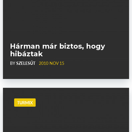
Hárman már biztos, hogy
hibáztak
BY
SZELESÚT
2010 NOV 15
TURMIX