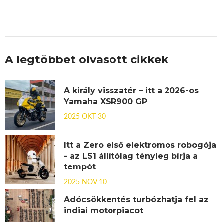
A legtöbbet olvasott cikkek
A király visszatér – itt a 2026-os
Yamaha XSR900 GP
2025 OKT 30
Itt a Zero első elektromos robogója
- az LS1 állítólag tényleg bírja a
tempót
2025 NOV 10
Adócsökkentés turbózhatja fel az
indiai motorpiacot