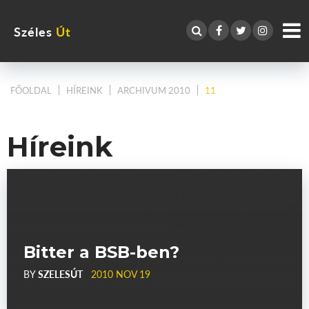
Széles
Út
FŐOLDAL
HÍREINK
ARCHIVUM 2010
11
Híreink
Bitter a BSB-ben?
BY
SZELESÚT
2010 NOV 19