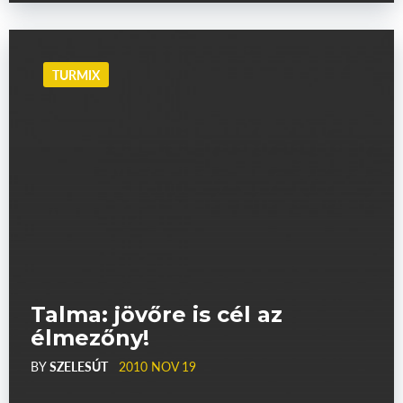
TURMIX
Talma: jövőre is cél az
élmezőny!
BY
SZELESÚT
2010 NOV 19