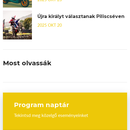
Újra királyt választanak Piliscséven
2025 OKT 20
Most olvassák
Program naptár
Tekintsd meg közelgő eseményeinket