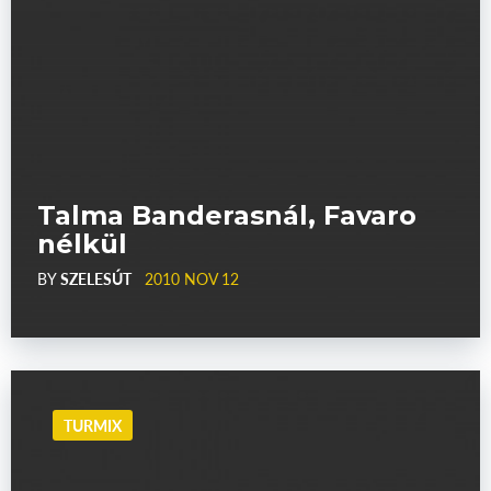
Talma Banderasnál, Favaro
nélkül
BY
SZELESÚT
2010 NOV 12
TURMIX