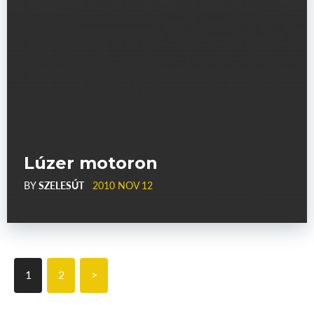
Lúzer motoron
BY
SZELESÚT
2010 NOV 12
1
2
>