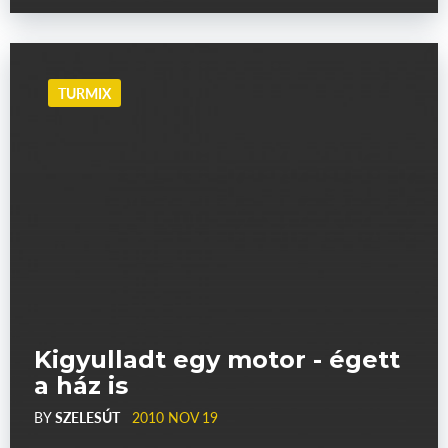
TURMIX
Kigyulladt egy motor - égett
a ház is
BY
SZELESÚT
2010 NOV 19