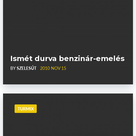
Ismét durva benzinár-emelés
BY
SZELESÚT
2010 NOV 15
TURMIX