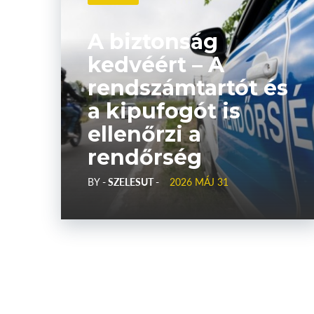
A biztonság
kedvéért – A
rendszámtartót és
a kipufogót is
ellenőrzi a
rendőrség
BY
- SZELESUT -
2026 MÁJ 31