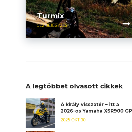
Turmix
512 BEJEGYZÉS
A legtöbbet olvasott cikkek
A király visszatér – itt a
2026-os Yamaha XSR900 GP
2025 OKT 30