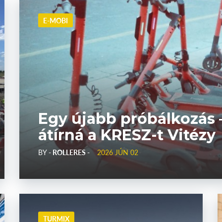
E-MOBI
Egy újabb próbálkozás 
átírná a KRESZ-t Vitézy
BY
- ROLLERES -
2026 JÚN 02
TURMIX