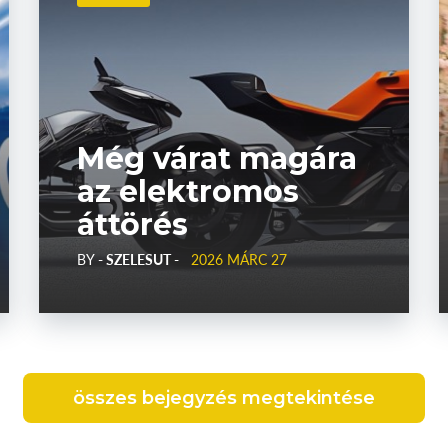
Még várat magára
az elektromos
áttörés
BY
- SZELESUT -
2026 MÁRC 27
összes bejegyzés megtekintése