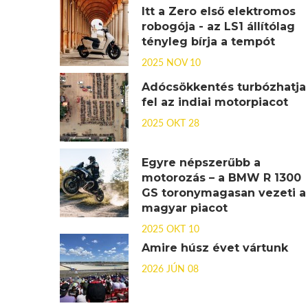
Itt a Zero első elektromos
robogója - az LS1 állítólag
tényleg bírja a tempót
2025 NOV 10
Adócsökkentés turbózhatja
fel az indiai motorpiacot
2025 OKT 28
Egyre népszerűbb a
motorozás – a BMW R 1300
GS toronymagasan vezeti a
magyar piacot
2025 OKT 10
Amire húsz évet vártunk
2026 JÚN 08