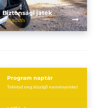
Biztonsági játék
23 BEJEGYZÉS
Program naptár
Tekintsd meg közelgő eseményeinket