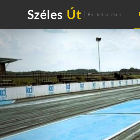
Széles
Út
Élet két keréken