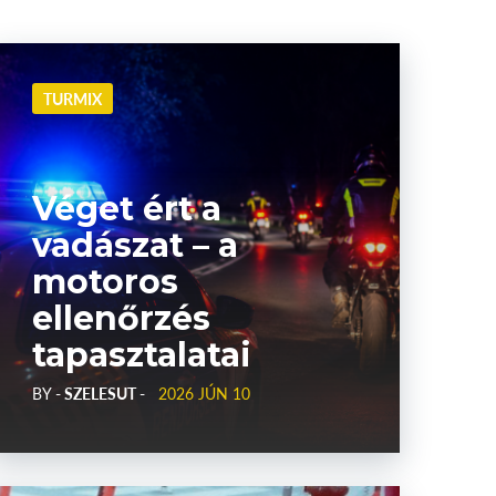
TURMIX
Véget ért a
vadászat – a
motoros
ellenőrzés
tapasztalatai
BY
- SZELESUT -
2026 JÚN 10