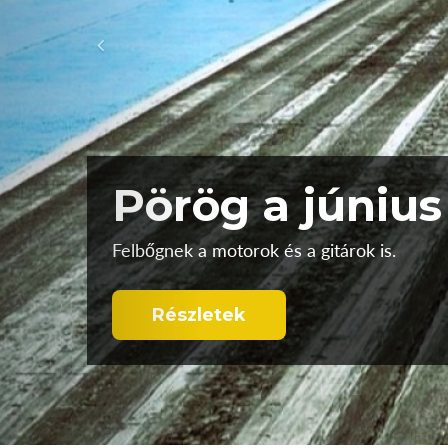
Valami van, d
igazi
Még várat magára az elektromos áttörés
Részletek