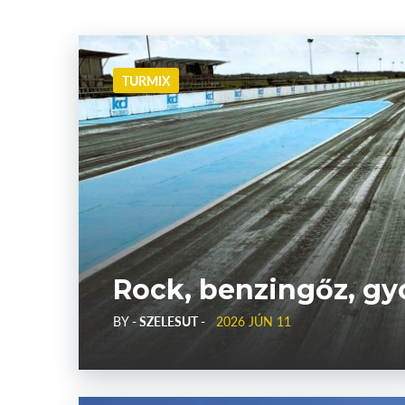
TURMIX
Rock, benzingőz, gyo
BY
- SZELESUT -
2026 JÚN 11