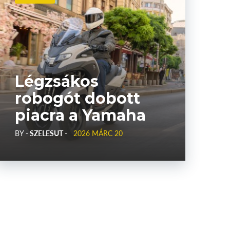
Légzsákos
robogót dobott
piacra a Yamaha
BY
- SZELESUT -
2026 MÁRC 20