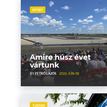
SPORT
Amire húsz évet
vártunk
BY
PETRÓ LAJOS
2026 JÚN 08
TURMIX