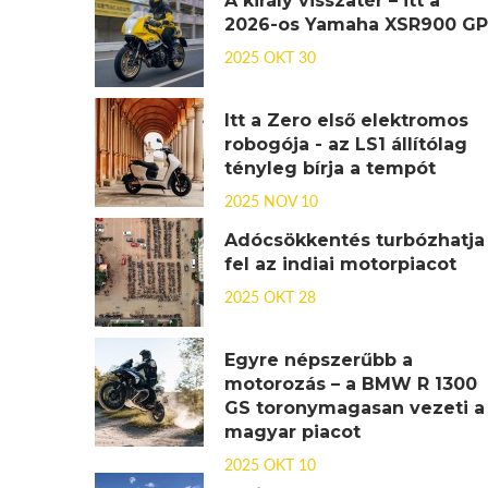
A király visszatér – itt a
2026-os Yamaha XSR900 GP
2025 OKT 30
Itt a Zero első elektromos
robogója - az LS1 állítólag
tényleg bírja a tempót
2025 NOV 10
Adócsökkentés turbózhatja
fel az indiai motorpiacot
2025 OKT 28
Egyre népszerűbb a
motorozás – a BMW R 1300
GS toronymagasan vezeti a
magyar piacot
2025 OKT 10