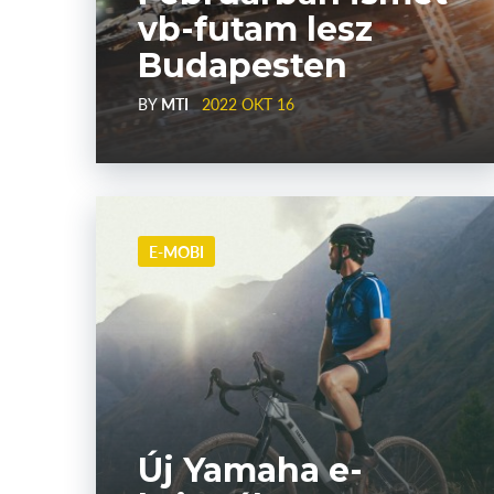
vb-futam lesz
Budapesten
BY
MTI
2022 OKT 16
E-MOBI
Új Yamaha e-