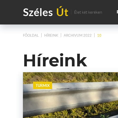
Széles
Út
Élet két keréken
FŐOLDAL
HÍREINK
ARCHIVUM 2022
10
Híreink
TURMIX