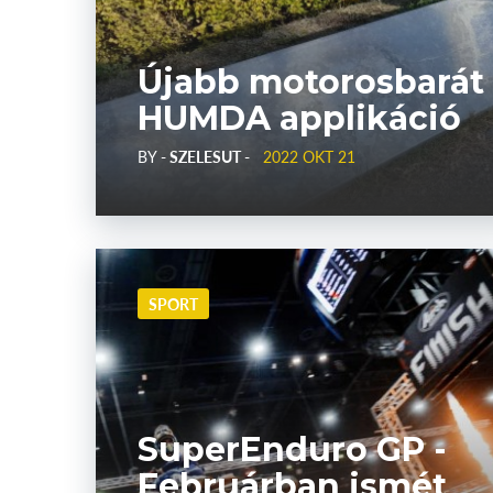
Újabb motorosbarát s
HUMDA applikáció
BY
- SZELESUT -
2022 OKT 21
SPORT
SuperEnduro GP -
Februárban ismét