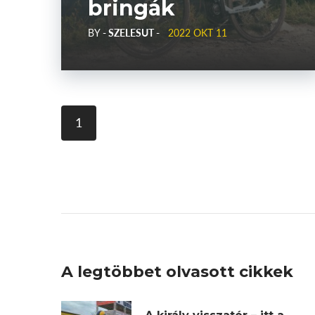
bringák
BY
- SZELESUT -
2022 OKT 11
1
A legtöbbet olvasott cikkek