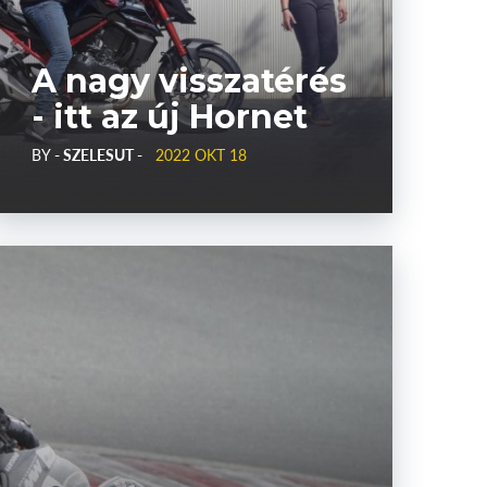
A nagy visszatérés
- itt az új Hornet
BY
- SZELESUT -
2022 OKT 18