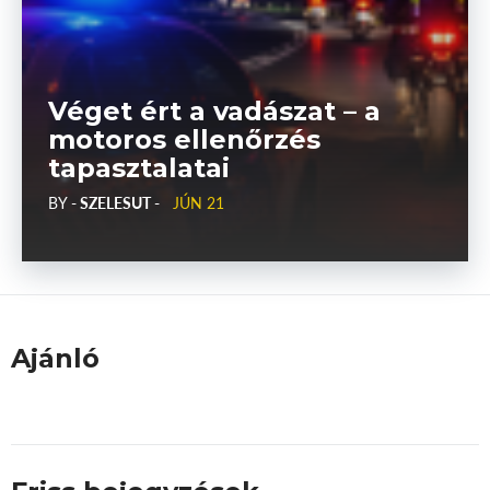
Véget ért a vadászat – a
motoros ellenőrzés
tapasztalatai
BY
- SZELESUT -
JÚN 21
Ajánló