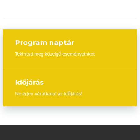
Program naptár
Tekintsd meg közelgő eseményeinket
Időjárás
Ne érjen váratlanul az időjárás!