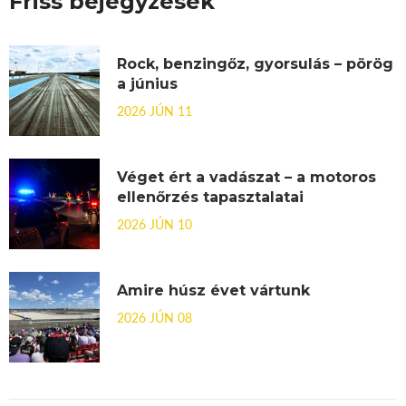
Friss bejegyzések
Rock, benzingőz, gyorsulás – pörög
a június
2026 JÚN 11
Véget ért a vadászat – a motoros
ellenőrzés tapasztalatai
2026 JÚN 10
Amire húsz évet vártunk
2026 JÚN 08