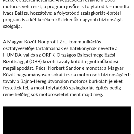
motoros vett részt, a program jövőre is folytatódik – mondta
Ivacs Balázs, hozzátéve: a folytatódó szalagkorlát-építési
program is a két keréken közlekedők nagyobb biztonságát
szolgálja.
A Magyar Közút Nonprofit Zrt. kommunikációs
osztályvezetője tartalmasnak és hatékonynak nevezte a
HUMDA-val és az ORFK-Országos Balesetmegelőzési
Bizottsággal (OBB) között tavaly kötött együttműködési
megállapodást. Pécsi Norbert Sándor elmondta: a Magyar
Közút hagyományosan sokat tesz a motorosok biztonságáért:
tavaly a Bajna-Héreg útvonalon motoros burkolati jeleket
festettek fel, a most folytatódó szalagkorlát-építés pedig
remélhetőleg sok motoroséletet ment majd meg.