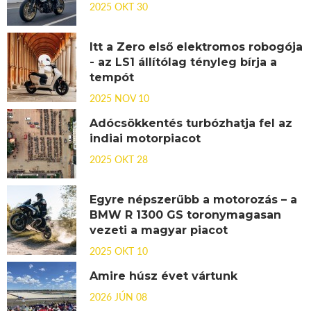
2025 OKT 30
Itt a Zero első elektromos robogója
- az LS1 állítólag tényleg bírja a
tempót
2025 NOV 10
Adócsökkentés turbózhatja fel az
indiai motorpiacot
2025 OKT 28
Egyre népszerűbb a motorozás – a
BMW R 1300 GS toronymagasan
vezeti a magyar piacot
2025 OKT 10
Amire húsz évet vártunk
2026 JÚN 08