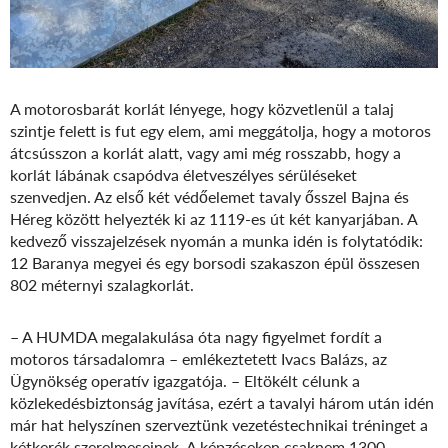
A motorosbarát korlát lényege, hogy közvetlenül a talaj
szintje felett is fut egy elem, ami meggátolja, hogy a motoros
átcsússzon a korlát alatt, vagy ami még rosszabb, hogy a
korlát lábának csapódva életveszélyes sérüléseket
szenvedjen. Az első két védőelemet tavaly ősszel Bajna és
Héreg között helyezték ki az 1119-es út két kanyarjában. A
kedvező visszajelzések nyomán a munka idén is folytatódik:
12 Baranya megyei és egy borsodi szakaszon épül összesen
802 méternyi szalagkorlát.
– A HUMDA megalakulása óta nagy figyelmet fordít a
motoros társadalomra – emlékeztetett Ivacs Balázs, az
Ügynökség operatív igazgatója. – Eltökélt célunk a
közlekedésbiztonság javítása, ezért a tavalyi három után idén
már hat helyszínen szerveztünk vezetéstechnikai tréninget a
kétkerék szerelmeseinek. A képzéseken csaknem 1300