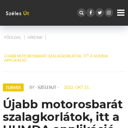
Széles
Út
FŐOLDAL
HÍREINK
ÚJABB MOTOROSBARÁT SZALAGKORLÁTOK, ITT A HUMDA
APPLIKÁCIÓ
BY
- SZELESUT -
2022. OKT 21.
TURMIX
Újabb motorosbarát
szalagkorlátok, itt a