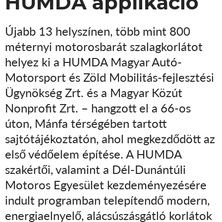
HUMDA applikáció
Újabb 13 helyszínen, több mint 800
méternyi motorosbarát szalagkorlátot
helyez ki a HUMDA Magyar Autó-
Motorsport és Zöld Mobilitás-fejlesztési
Ügynökség Zrt. és a Magyar Közút
Nonprofit Zrt. – hangzott el a 66-os
úton, Mánfa térségében tartott
sajtótájékoztatón, ahol megkezdődött az
első védőelem építése. A HUMDA
szakértői, valamint a Dél-Dunántúli
Motoros Egyesület kezdeményezésére
indult programban telepítendő modern,
energiaelnyelő, alácsúszásgátló korlátok