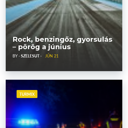
Rock, benzingőz, gyorsulás
– pörög a június
BY
- SZELESUT -
JÚN 21
TURMIX