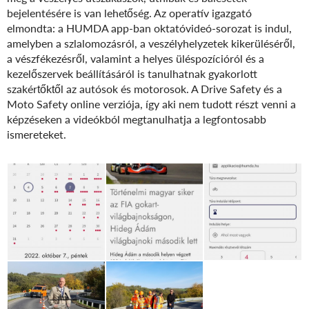
bejelentésére is van lehetőség. Az operatív igazgató
elmondta: a HUMDA app-ban oktatóvideó-sorozat is indul,
amelyben a szlalomozásról, a veszélyhelyzetek kikerüléséről,
a vészfékezésről, valamint a helyes üléspozícióról és a
kezelőszervek beállításáról is tanulhatnak gyakorlott
szakértőktől az autósok és motorosok. A Drive Safety és a
Moto Safety online verziója, így aki nem tudott részt venni a
képzéseken a videókból megtanulhatja a legfontosabb
ismereteket.