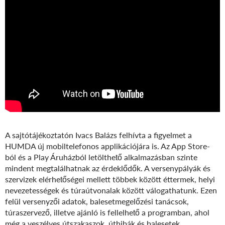
A sajtótájékoztatón Ivacs Balázs felhívta a figyelmet a
HUMDA új mobiltelefonos applikációjára is. Az App Store-
ból és a Play Áruházból letölthető alkalmazásban szinte
mindent megtalálhatnak az érdeklődők. A versenypályák és
szervizek elérhetőségei mellett többek között éttermek, helyi
nevezetességek és túraútvonalak között válogathatunk. Ezen
felül versenyzői adatok, balesetmegelőzési tanácsok,
túraszervező, illetve ajánló is fellelhető a programban, ahol
még a veszélyes útszakaszok, úthibák és balesetek