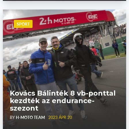
SPORT
Kovács Bálinték 8 vb-ponttal
kezdték az endurance-
szezont
BY
H-MOTO TEAM
2023 ÁPR 20