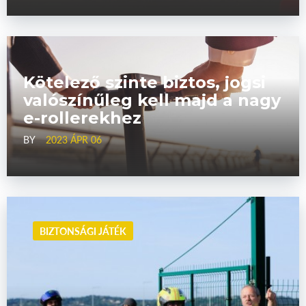
Kötelező szinte biztos, jogsi
valószínűleg kell majd a nagy
e-rollerekhez
BY
2023 ÁPR 06
BIZTONSÁGI JÁTÉK