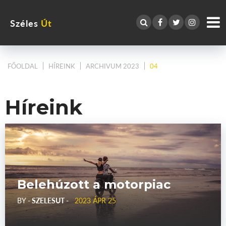
Széles
Út
FŐOLDAL
HÍREINK
ARCHIVUM 2023
04
Híreink
Belehúzott a motorpiac
BY
- SZELESUT -
2023 ÁPR 25