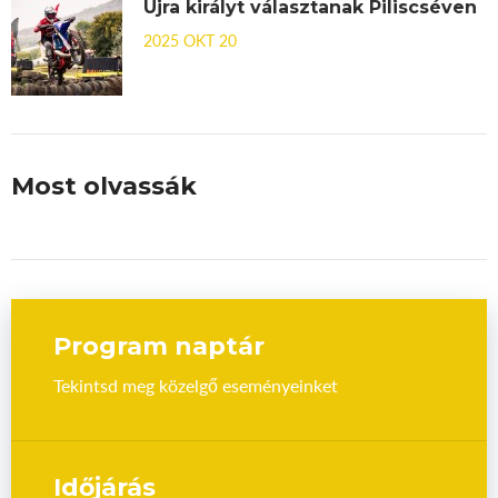
Újra királyt választanak Piliscséven
2025 OKT 20
Most olvassák
Program naptár
Tekintsd meg közelgő eseményeinket
Időjárás