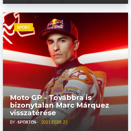
SPORT
Moto GP - Továbbra is
bizonytalan Marc Márquez
visszatérése
BY
-SPORTOS-
2021 FEBR 23