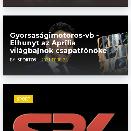
Gyorsaságimotoros-vb -
Elhunyt az Aprilia
világbajnok csapatfőnöke
BY
-SPORTOS-
2021 FEBR 23
SPORT