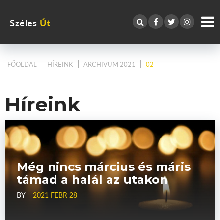
Széles
Út
FŐOLDAL
HÍREINK
ARCHIVUM 2021
02
Híreink
Még nincs március és máris
támad a halál az utakon
BY
2021 FEBR 28