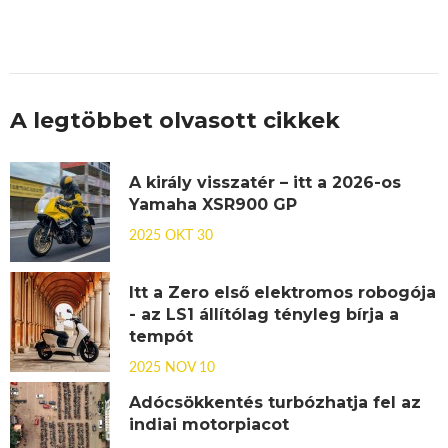
A legtöbbet olvasott cikkek
A király visszatér – itt a 2026-os
Yamaha XSR900 GP
2025 OKT 30
Itt a Zero első elektromos robogója
- az LS1 állítólag tényleg bírja a
tempót
2025 NOV 10
Adócsökkentés turbózhatja fel az
indiai motorpiacot