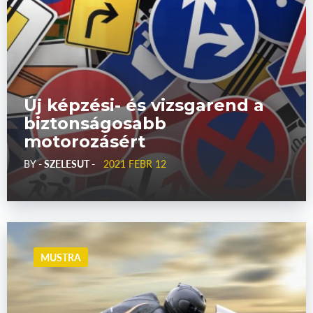
Új képzési- és vizsgarend a
biztonságosabb
motorozásért
BY
- SZELESUT -
2021 FEBR 12
MUSTRA