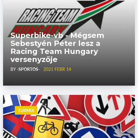
Superbike-vb - Mégsem
Sebestyén Péter lesz a
Racing Team Hungary
versenyzője
BY
-SPORTOS-
2021 FEBR 14
TURMIX