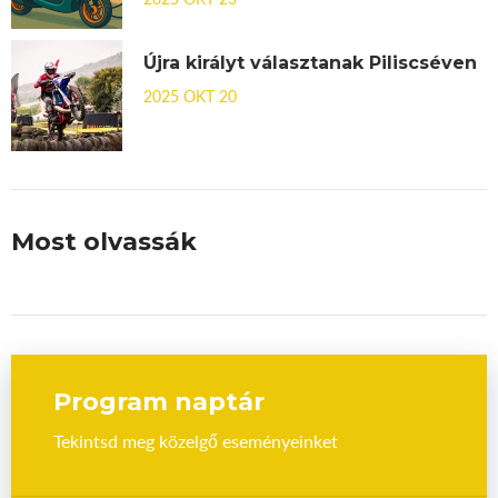
Újra királyt választanak Piliscséven
2025 OKT 20
Most olvassák
Program naptár
Tekintsd meg közelgő eseményeinket