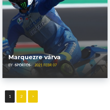
Marquezre várva
BY
-SPORTOS-
2021 FEBR 07
1
2
>