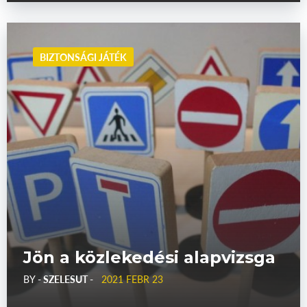
BIZTONSÁGI JÁTÉK
Jön a közlekedési alapvizsga
BY
- SZELESUT -
2021 FEBR 23