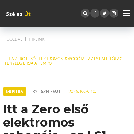
Széles
Út
FŐOLDAL
HÍREINK
ITT A ZERO ELSŐ ELEKTROMOS ROBOGÓJA - AZ LS1 ÁLLÍTÓLAG
TÉNYLEG BÍRJA A TEMPÓT
BY
- SZELESUT -
2025. NOV 10.
MUSTRA
Itt a Zero első
elektromos