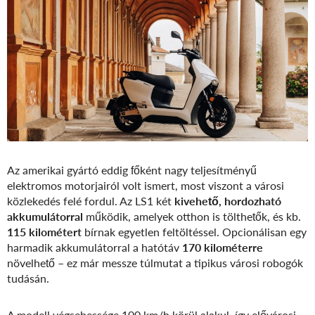
Az amerikai gyártó eddig főként nagy teljesítményű
elektromos motorjairól volt ismert, most viszont a városi
közlekedés felé fordul. Az LS1 két
kivehető, hordozható
akkumulátorral
működik, amelyek otthon is tölthetők, és kb.
115 kilométert
bírnak egyetlen feltöltéssel. Opcionálisan egy
harmadik akkumulátorral a hatótáv
170 kilométerre
növelhető – ez már messze túlmutat a tipikus városi robogók
tudásán.
A modell végsebessége 100 km/h körül alakul, így elővárosi