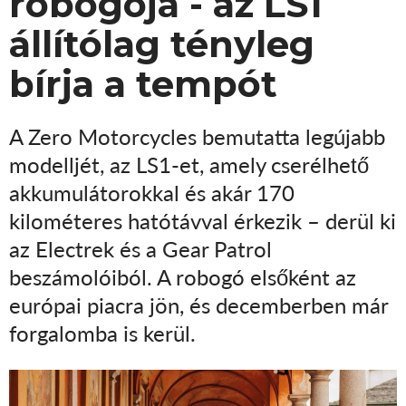
robogója - az LS1
állítólag tényleg
bírja a tempót
A Zero Motorcycles bemutatta legújabb
modelljét, az LS1-et, amely cserélhető
akkumulátorokkal és akár 170
kilométeres hatótávval érkezik – derül ki
az Electrek és a Gear Patrol
beszámolóiból. A robogó elsőként az
európai piacra jön, és decemberben már
forgalomba is kerül.