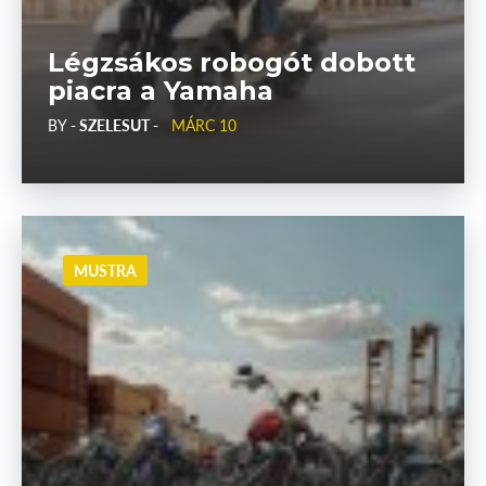
Légzsákos robogót dobott
piacra a Yamaha
BY
- SZELESUT -
MÁRC 10
MUSTRA