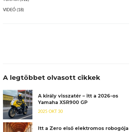
VIDEÓ
(18)
A legtöbbet olvasott cikkek
A király visszatér – itt a 2026-os
Yamaha XSR900 GP
2025 OKT 30
Itt a Zero első elektromos robogója