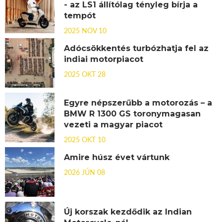
- az LS1 állítólag tényleg bírja a
tempót
2025 NOV 10
Adócsökkentés turbózhatja fel az
indiai motorpiacot
2025 OKT 28
Egyre népszerűbb a motorozás – a
BMW R 1300 GS toronymagasan
vezeti a magyar piacot
2025 OKT 10
Amire húsz évet vártunk
2026 JÚN 08
Új korszak kezdődik az Indian