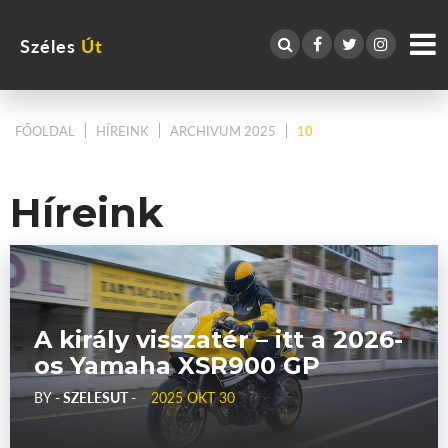
Széles
Út
FŐOLDAL
HÍREINK
ARCHIVUM 2025
10
Híreink
A király visszatér – itt a 2026-
os Yamaha XSR900 GP
BY
- SZELESUT -
2025 OKT 30