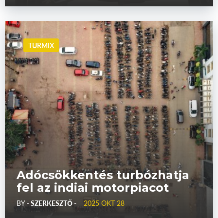
TURMIX
Adócsökkentés turbózhatja
fel az indiai motorpiacot
BY
- SZERKESZTŐ -
2025 OKT 28