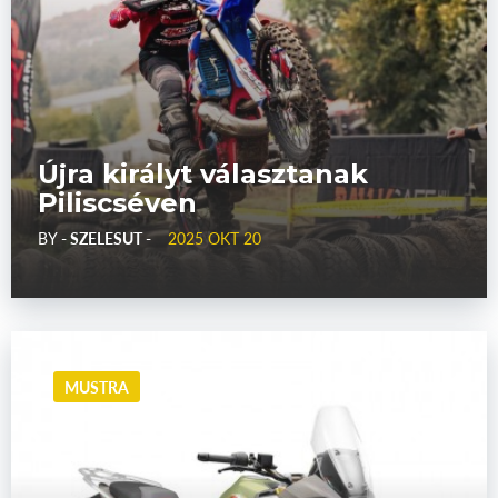
Újra királyt választanak
Piliscséven
BY
- SZELESUT -
2025 OKT 20
MUSTRA