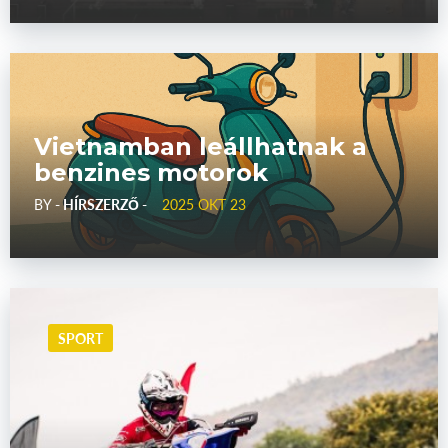
Vietnamban leállhatnak a
benzines motorok
BY
- HÍRSZERZŐ -
2025 OKT 23
SPORT