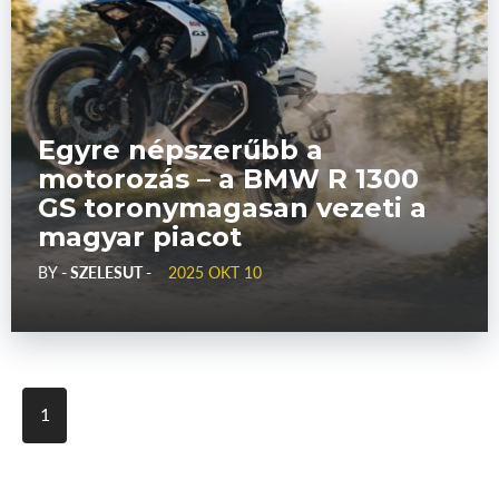
Egyre népszerűbb a
motorozás – a BMW R 1300
GS toronymagasan vezeti a
magyar piacot
BY
- SZELESUT -
2025 OKT 10
1