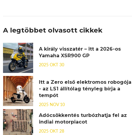
A legtöbbet olvasott cikkek
A király visszatér – itt a 2026-os
Yamaha XSR900 GP
2025 OKT 30
Itt a Zero első elektromos robogója
- az LS1 állítólag tényleg bírja a
tempót
2025 NOV 10
Adócsökkentés turbózhatja fel az
indiai motorpiacot
2025 OKT 28