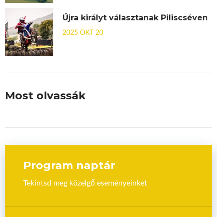
Újra királyt választanak Piliscséven
2025 OKT 20
Most olvassák
Program naptár
Tekintsd meg közelgő eseményeinket