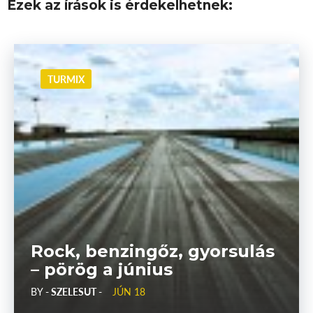
Ezek az írások is érdekelhetnek:
TURMIX
Rock, benzingőz, gyorsulás
– pörög a június
BY
- SZELESUT -
JÚN 18