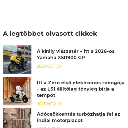
A legtöbbet olvasott cikkek
A király visszatér – itt a 2026-os
Yamaha XSR900 GP
2025 OKT 30
Itt a Zero első elektromos robogója
- az LS1 állítólag tényleg bírja a
tempót
2025 NOV 10
Adócsökkentés turbózhatja fel az
indiai motorpiacot