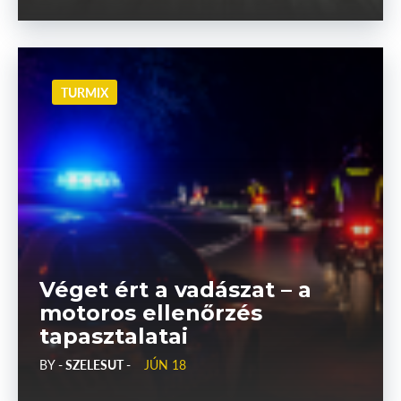
TURMIX
Véget ért a vadászat – a
motoros ellenőrzés
tapasztalatai
BY
- SZELESUT -
JÚN 18