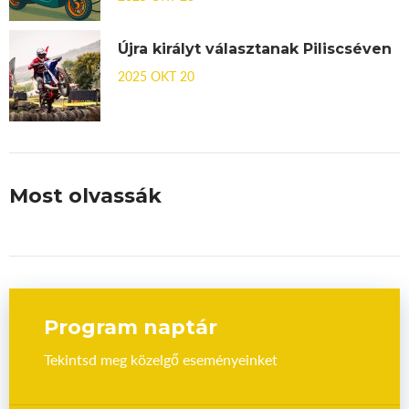
Újra királyt választanak Piliscséven
2025 OKT 20
Most olvassák
Program naptár
Tekintsd meg közelgő eseményeinket