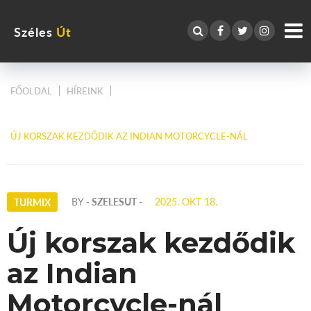
Széles
Út
FŐOLDAL
HÍREINK
ÚJ KORSZAK KEZDŐDIK AZ INDIAN MOTORCYCLE-NÁL
BY
- SZELESUT -
2025. OKT 18.
TURMIX
Új korszak kezdődik
az Indian
Motorcycle-nál