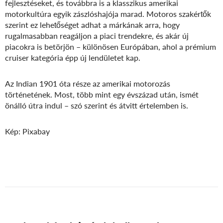
fejlesztéseket, és továbbra is a klasszikus amerikai
motorkultúra egyik zászlóshajója marad. Motoros szakértők
szerint ez lehetőséget adhat a márkának arra, hogy
rugalmasabban reagáljon a piaci trendekre, és akár új
piacokra is betörjön – különösen Európában, ahol a prémium
cruiser kategória épp új lendületet kap.
Az Indian 1901 óta része az amerikai motorozás
történetének. Most, több mint egy évszázad után, ismét
önálló útra indul – szó szerint és átvitt értelemben is.
Kép: Pixabay