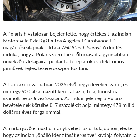
A Polaris hivatalosan bejelentette, hogy értékesíti az Indian
Motorcycle üzletágát a Los Angeles-i Carolwood LP
magántőkealapnak – írta a
Wall Street Journal
. A döntés
indoka, hogy a Polaris szeretné erőforrásait a gyorsabban
növekvő üzletágaira, például a terepjárók és elektromos
járművek fejlesztésére összpontosítani.
A tranzakció várhatóan 2026 első negyedévében zárul, és
mintegy 900 alkalmazott kerül át az új tulajdonoshoz –
számolt be az
Investors.com
. Az Indian jelenleg a Polaris
bevételeinek körülbelül 7 százalékát adja, mintegy 478 millió
dolláros éves forgalommal.
A márka jövője most új irányt vehet: az új tulajdonos jelezte,
hogy az Indian „önálló identitását erősítve” kívánja folytatni a