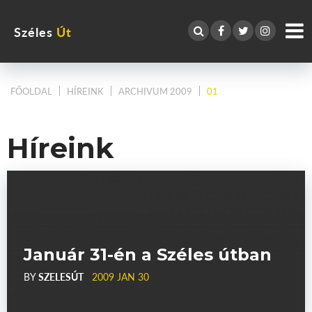
Széles
Út
FŐOLDAL
HÍREINK
ARCHIVUM 2009
01
Híreink
Január 31-én a Széles útban
BY
SZELESÚT
2009 JAN 30