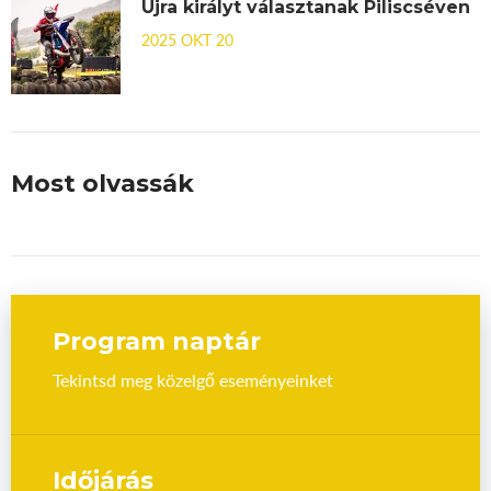
Újra királyt választanak Piliscséven
2025 OKT 20
Most olvassák
Program naptár
Tekintsd meg közelgő eseményeinket
Időjárás