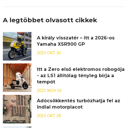
A legtöbbet olvasott cikkek
A király visszatér – itt a 2026-os
Yamaha XSR900 GP
2025 OKT 30
Itt a Zero első elektromos robogója
- az LS1 állítólag tényleg bírja a
tempót
2025 NOV 10
Adócsökkentés turbózhatja fel az
indiai motorpiacot
2025 OKT 28