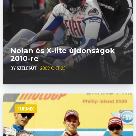
Nolan és X-lite újdonságok
2010-re
BY
SZELESÚT
2009 OKT 25
TURMIX