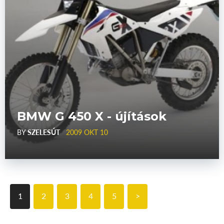
BMW G 450 X - újítások
BY
SZELESÚT
2009 OKT 10
1
2
3
4
5
>