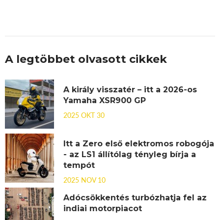
A legtöbbet olvasott cikkek
A király visszatér – itt a 2026-os
Yamaha XSR900 GP
2025 OKT 30
Itt a Zero első elektromos robogója
- az LS1 állítólag tényleg bírja a
tempót
2025 NOV 10
Adócsökkentés turbózhatja fel az
indiai motorpiacot