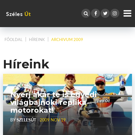
Széles
Út
FŐOLDAL
HÍREINK
ARCHIVUM 2009
Híreink
Nyerj akár te is egyedi
világbajnoki replika
motorokat!
BY
SZELESÚT
2009 NOV 19