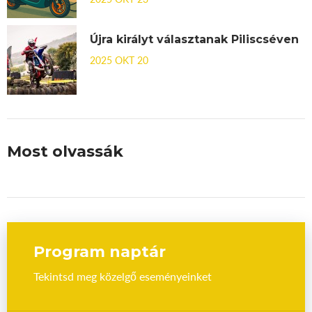
Újra királyt választanak Piliscséven
2025 OKT 20
Most olvassák
Program naptár
Tekintsd meg közelgő eseményeinket