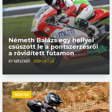
Németh Balázs egy hellyel
csúszott le a pontszerzésről
a rövidített futamon
BY
SZELESÚT
2009 OKT 18
MUSTRA