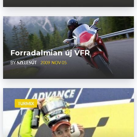
Forradalmian új VFR
BY
SZELESÚT
2009 NOV 05
TURMIX