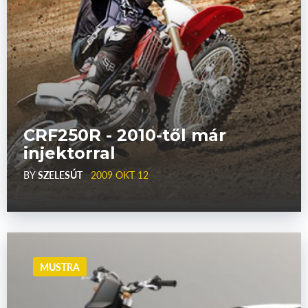
CRF250R - 2010-től már
injektorral
BY
SZELESÚT
2009 OKT 12
MUSTRA