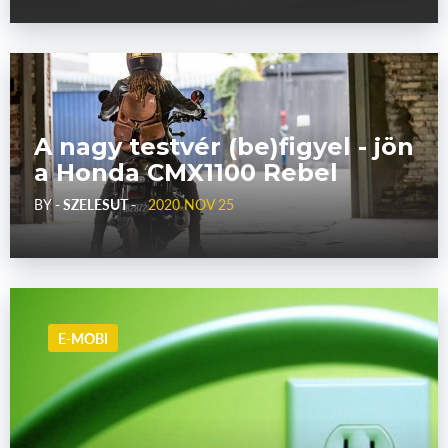
A nagy testvér (be)figyel - jön
a Honda CMX1100 Rebel
BY
- SZELESUT -
2020 NOV 25
E-MOBI