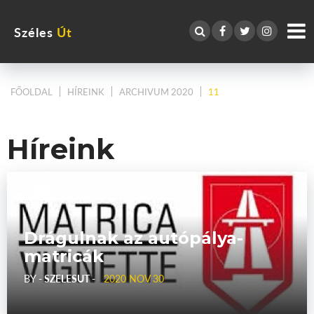
Széles
Út
FŐOLDAL
HÍREINK
ARCHIVUM 2020
11
Híreink
Drágulnak az autópálya-
matricák
BY
- SZELESUT -
2020 NOV 30