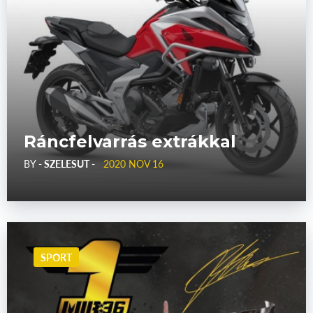
Ráncfelvarrás extrákkal
BY
- SZELESUT -
2020 NOV 16
SPORT