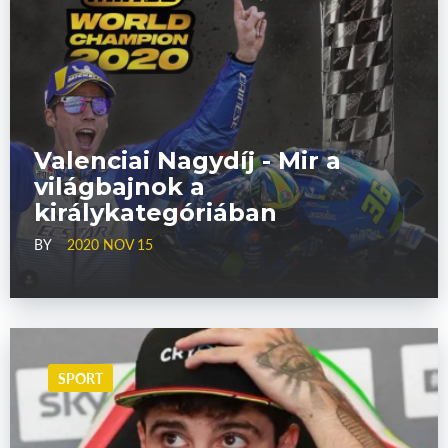
Valenciai Nagydíj - Mir a
világbajnok a
királykategóriában
BY
2020 NOV 15
SPORT