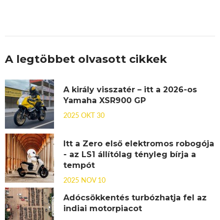
A legtöbbet olvasott cikkek
A király visszatér – itt a 2026-os
Yamaha XSR900 GP
2025 OKT 30
Itt a Zero első elektromos robogója
- az LS1 állítólag tényleg bírja a
tempót
2025 NOV 10
Adócsökkentés turbózhatja fel az
indiai motorpiacot