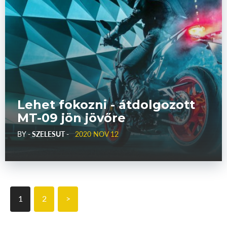
Lehet fokozni - átdolgozott
MT-09 jön jövőre
BY
- SZELESUT -
2020 NOV 12
1
2
>