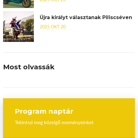
Újra királyt választanak Piliscséven
2025 OKT 20
Most olvassák
Program naptár
Tekintsd meg közelgő eseményeinket