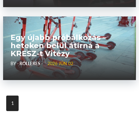
Egy újabb próbálkozás –
heteken belül átírná a
KRESZ-t Vitézy
BY
- ROLLERES -
2026 JÚN 02
1