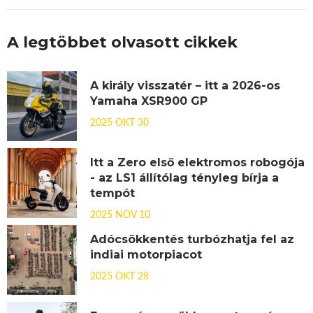
A legtöbbet olvasott cikkek
A király visszatér – itt a 2026-os
Yamaha XSR900 GP
2025 OKT 30
Itt a Zero első elektromos robogója
- az LS1 állítólag tényleg bírja a
tempót
2025 NOV 10
Adócsökkentés turbózhatja fel az
indiai motorpiacot
2025 OKT 28