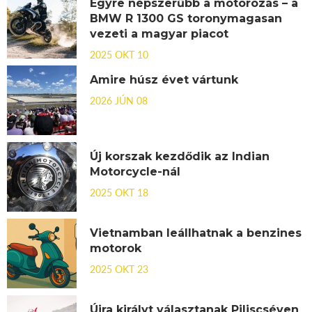
Egyre népszerűbb a motorozás – a
BMW R 1300 GS toronymagasan
vezeti a magyar piacot
2025 OKT 10
Amire húsz évet vártunk
2026 JÚN 08
Új korszak kezdődik az Indian
Motorcycle-nál
2025 OKT 18
Vietnamban leállhatnak a benzines
motorok
2025 OKT 23
Újra királyt választanak Piliscséven