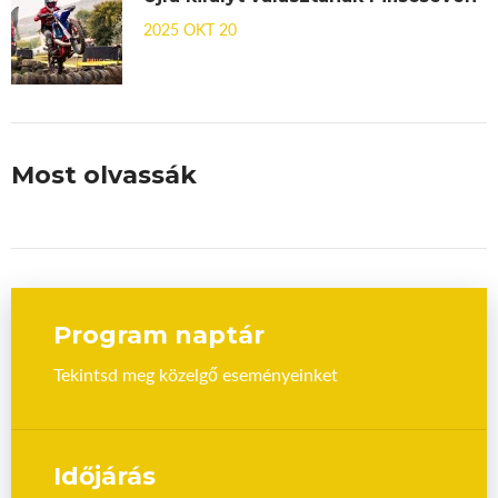
2025 OKT 20
Most olvassák
Program naptár
Tekintsd meg közelgő eseményeinket
Időjárás