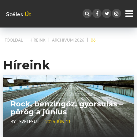
Széles
Út
FŐOLDAL
HÍREINK
ARCHIVUM 2026
06
Híreink
Rock, benzingőz, gyorsulás –
pörög a június
BY
- SZELESUT -
2026 JÚN 11