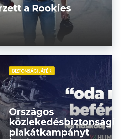
zett a Rookies
BIZTONSÁGI JÁTÉK
Országos
közlekedésbiztonsági
plakátkampányt