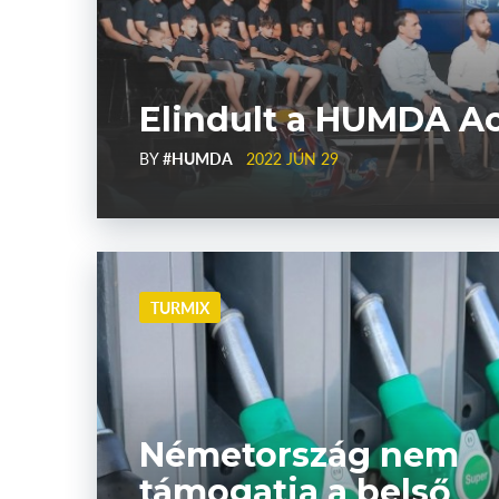
Elindult a HUMDA 
BY
#HUMDA
2022 JÚN 29
TURMIX
Németország nem
támogatja a belső