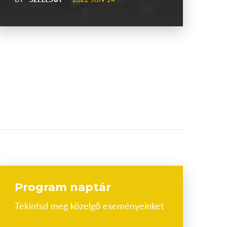
Program naptár
Tekintsd meg közelgő eseményeinket