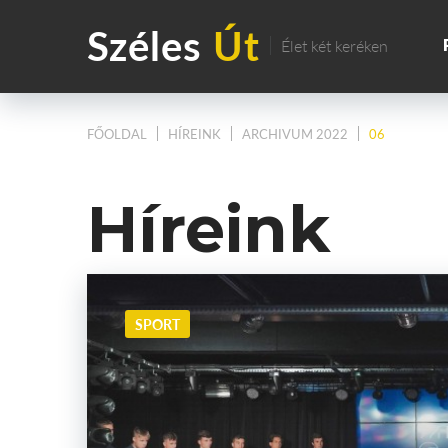
Széles
Út
Élet két keréken
FŐOLDAL
HÍREINK
ARCHIVUM 2022
06
Híreink
SPORT