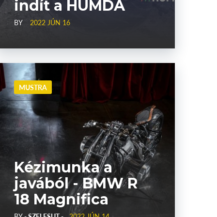
indít a HUMDA
BY
2022 JÚN 16
MUSTRA
Kézimunka a
javából - BMW R
18 Magnifica
BY
- SZELESUT -
2022 JÚN 14