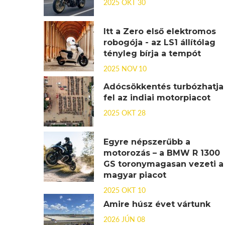
2025 OKT 30
Itt a Zero első elektromos
robogója - az LS1 állítólag
tényleg bírja a tempót
2025 NOV 10
Adócsökkentés turbózhatja
fel az indiai motorpiacot
2025 OKT 28
Egyre népszerűbb a
motorozás – a BMW R 1300
GS toronymagasan vezeti a
magyar piacot
2025 OKT 10
Amire húsz évet vártunk
2026 JÚN 08