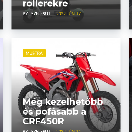
rollerekre
BY
- SZELESUT -
2022 JÚN 17
MUSTRA
Még kezelhetőbb
és pofásabb a
CRF450R
BY
- SZELESUT -
2022 JÚN 14