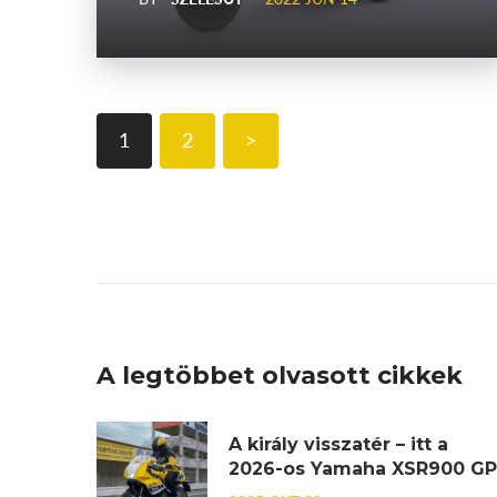
1
2
>
A legtöbbet olvasott cikkek
A király visszatér – itt a
2026-os Yamaha XSR900 GP