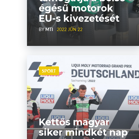
égésű motorok
EU-s kivezetését
BY
MTI
2022 JÚN 22
SPORT
Kettős magyar
siker mindkét nap