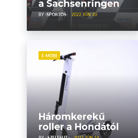
a Sachsenringen
BY
-SPORTOS-
2022 JÚN 20
E-MOBI
Háromkerekű
roller a Hondától
BY
- SZELESUT -
2022 JÚN 14