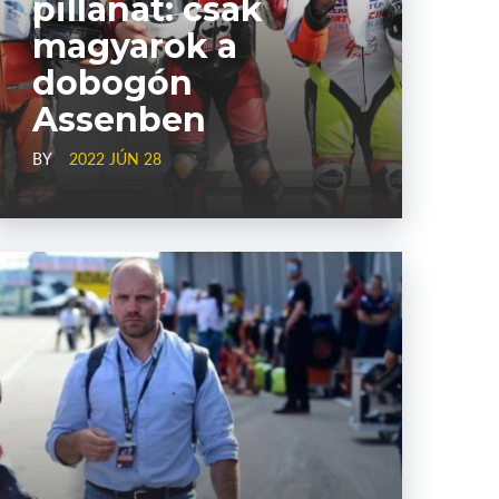
pillanat: csak
magyarok a
dobogón
Assenben
BY
2022 JÚN 28