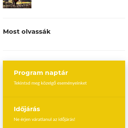
Most olvassák
Program naptár
Tekintsd meg közelgő eseményeinket
Időjárás
Ne érjen váratlanul az időjárás!