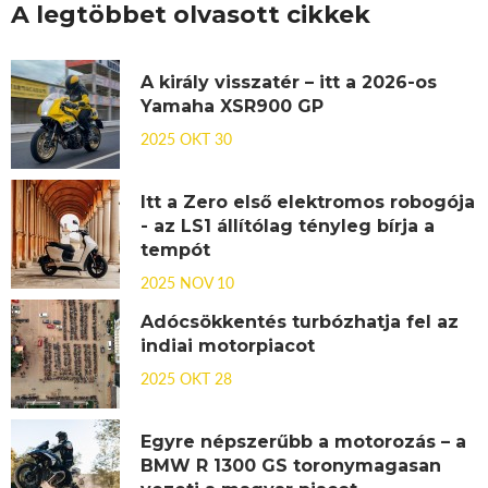
A legtöbbet olvasott cikkek
A király visszatér – itt a 2026-os
Yamaha XSR900 GP
2025 OKT 30
Itt a Zero első elektromos robogója
- az LS1 állítólag tényleg bírja a
tempót
2025 NOV 10
Adócsökkentés turbózhatja fel az
indiai motorpiacot
2025 OKT 28
Egyre népszerűbb a motorozás – a
BMW R 1300 GS toronymagasan