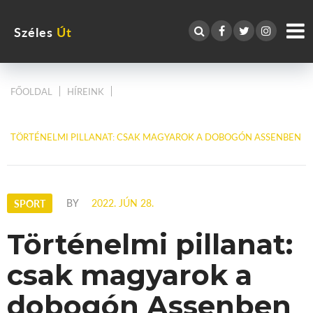
Széles
Út
FŐOLDAL
HÍREINK
TÖRTÉNELMI PILLANAT: CSAK MAGYAROK A DOBOGÓN ASSENBEN
BY
2022. JÚN 28.
SPORT
Történelmi pillanat:
csak magyarok a
dobogón Assenben