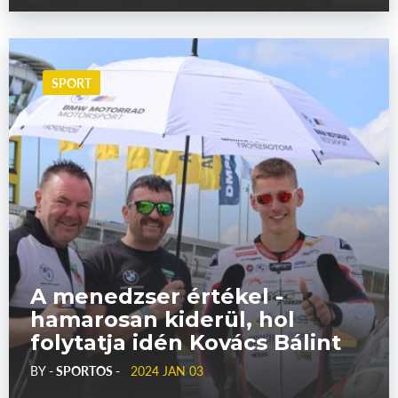
SPORT
A menedzser értékel -
hamarosan kiderül, hol
folytatja idén Kovács Bálint
BY
- SPORTOS -
2024 JAN 03