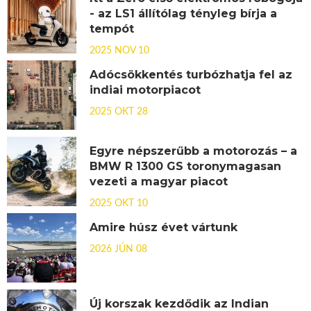
- az LS1 állítólag tényleg bírja a
tempót
2025 NOV 10
Adócsökkentés turbózhatja fel az
indiai motorpiacot
2025 OKT 28
Egyre népszerűbb a motorozás – a
BMW R 1300 GS toronymagasan
vezeti a magyar piacot
2025 OKT 10
Amire húsz évet vártunk
2026 JÚN 08
Új korszak kezdődik az Indian