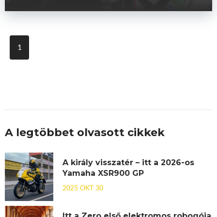
1
A legtöbbet olvasott cikkek
A király visszatér – itt a 2026-os
Yamaha XSR900 GP
2025 OKT 30
Itt a Zero első elektromos robogója