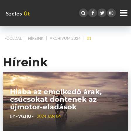
Széles
Út
FŐOLDAL
HÍREINK
ARCHIVUM 2024
01
Híreink
Hiába az emelkedő árak,
csúcsokat döntenek az
újmotor-eladások
BY
- VG.HU -
2024 JAN 04