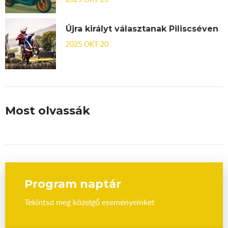
Újra királyt választanak Piliscséven
2025 OKT 20
Most olvassák
Program naptár
Tekintsd meg közelgő eseményeinket