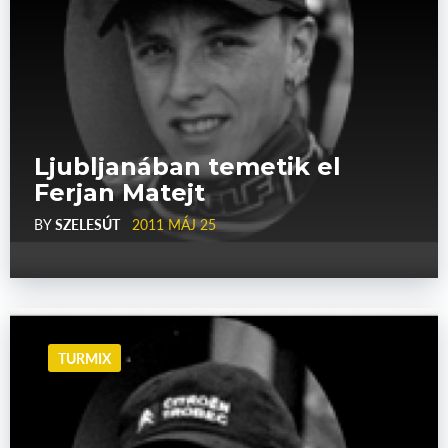
Ljubljanában temetik el
Ferjan Matejt
BY
SZELESÚT
2011 MÁJ 25
TURMIX