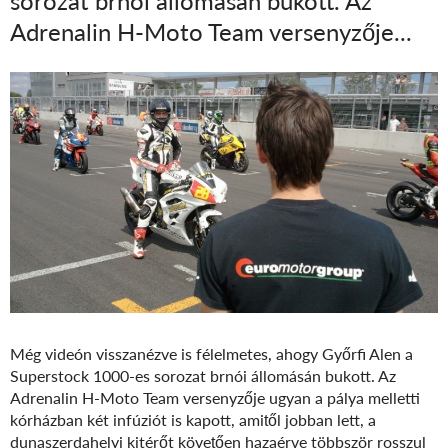
sorozat brnói állomásán bukott. Az
Adrenalin H-Moto Team versenyzője...
Még videón visszanézve is félelmetes, ahogy Győrfi Alen a
Superstock 1000-es sorozat brnói állomásán bukott. Az
Adrenalin H-Moto Team versenyzője ugyan a pálya melletti
kórházban két infúziót is kapott, amitől jobban lett, a
dunaszerdahelyi kitérőt követően hazaérve többször rosszul