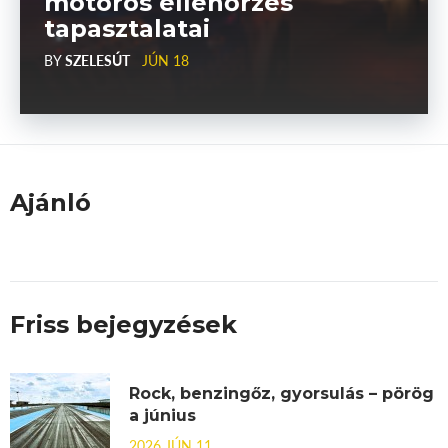
motoros ellenőrzés
tapasztalatai
BY
SZELESÚT
JÚN 18
Ajánló
Friss bejegyzések
Rock, benzingőz, gyorsulás – pörög
a június
2026 JÚN 11