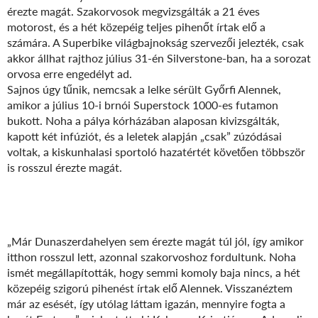
érezte magát. Szakorvosok megvizsgálták a 21 éves
motorost, és a hét közepéig teljes pihenőt írtak elő a
számára. A Superbike világbajnokság szervezői jelezték, csak
akkor állhat rajthoz július 31-én Silverstone-ban, ha a sorozat
orvosa erre engedélyt ad.
Sajnos úgy tűnik, nemcsak a lelke sérült Győrfi Alennek,
amikor a július 10-i brnói Superstock 1000-es futamon
bukott. Noha a pálya kórházában alaposan kivizsgálták,
kapott két infúziót, és a leletek alapján „csak” zúzódásai
voltak, a kiskunhalasi sportoló hazatértét követően többször
is rosszul érezte magát.
„Már Dunaszerdahelyen sem érezte magát túl jól, így amikor
itthon rosszul lett, azonnal szakorvoshoz fordultunk. Noha
ismét megállapították, hogy semmi komoly baja nincs, a hét
közepéig szigorú pihenést írtak elő Alennek. Visszanéztem
már az esését, így utólag láttam igazán, mennyire fogta a