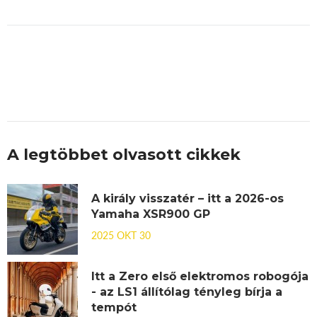
A legtöbbet olvasott cikkek
A király visszatér – itt a 2026-os
Yamaha XSR900 GP
2025 OKT 30
Itt a Zero első elektromos robogója
- az LS1 állítólag tényleg bírja a
tempót