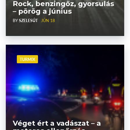
Rock, benzingőz, gyorsulás
– pörög a június
BY
SZELESÚT
JÚN 18
TURMIX
Véget ért a vadászat – a