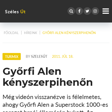
Széles
Út
FŐOLDAL
HÍREINK
GYŐRFI ALEN KÉNYSZERPIHENŐN
BY
SZELESÚT
2011. JÚL 18.
TURMIX
Győrfi Alen
kényszerpihenőn
Még videón visszanézve is félelmetes,
ahogy Győrfi Alen a Superstock 1000-es