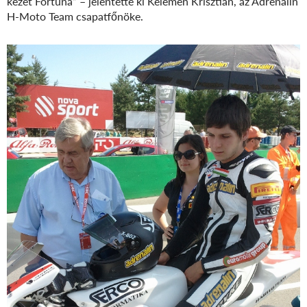
kezét Fortuna” – jelentette ki Kelemen Krisztián, az Adrenalin
H-Moto Team csapatfőnöke.