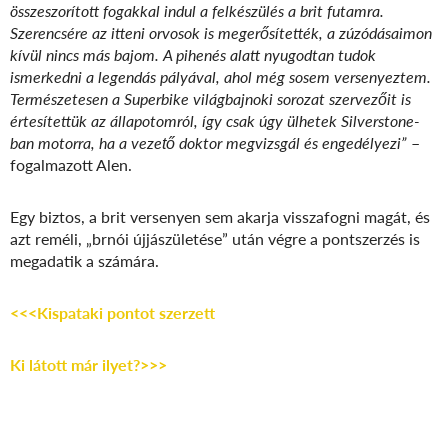
összeszorított fogakkal indul a felkészülés a brit futamra.
Szerencsére az itteni orvosok is megerősítették, a zúzódásaimon
kívül nincs más bajom. A pihenés alatt nyugodtan tudok
ismerkedni a legendás pályával, ahol még sosem versenyeztem.
Természetesen a Superbike világbajnoki sorozat szervezőit is
értesítettük az állapotomról, így csak úgy ülhetek Silverstone-
ban motorra, ha a vezető doktor megvizsgál és engedélyezi”
–
fogalmazott Alen.
Egy biztos, a brit versenyen sem akarja visszafogni magát, és
azt reméli, „brnói újjászületése” után végre a pontszerzés is
megadatik a számára.
<<<Kispataki pontot szerzett
Ki látott már ilyet?>>>