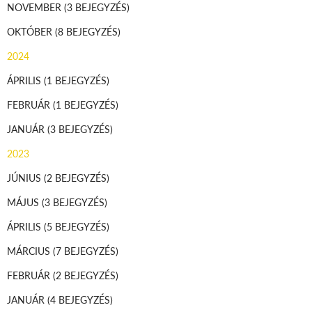
NOVEMBER
(3 BEJEGYZÉS)
OKTÓBER
(8 BEJEGYZÉS)
2024
ÁPRILIS
(1 BEJEGYZÉS)
FEBRUÁR
(1 BEJEGYZÉS)
JANUÁR
(3 BEJEGYZÉS)
2023
JÚNIUS
(2 BEJEGYZÉS)
MÁJUS
(3 BEJEGYZÉS)
ÁPRILIS
(5 BEJEGYZÉS)
MÁRCIUS
(7 BEJEGYZÉS)
FEBRUÁR
(2 BEJEGYZÉS)
JANUÁR
(4 BEJEGYZÉS)