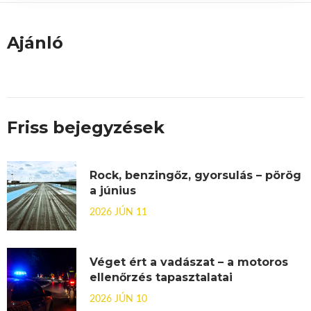
Ajánló
Friss bejegyzések
Rock, benzingőz, gyorsulás – pörög
a június
2026 JÚN 11
Véget ért a vadászat – a motoros
ellenőrzés tapasztalatai
2026 JÚN 10