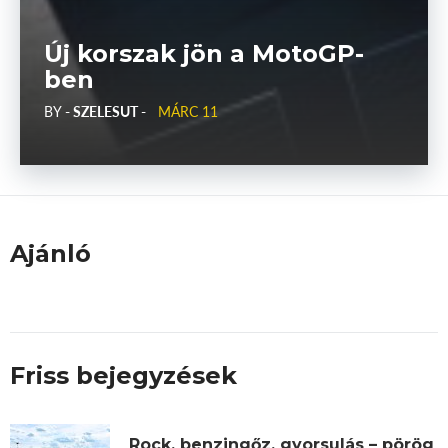
Új korszak jön a MotoGP-
ben
BY
- SZELESUT -
MÁRC 11
Ajánló
Friss bejegyzések
Rock, benzingőz, gyorsulás – pörög