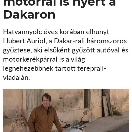
motorral is nyert a
Dakaron
Hatvannyolc éves korában elhunyt
Hubert Auriol, a Dakar-rali háromszoros
győztese, aki elsőként győzött autóval és
motorkerékpárral is a világ
legnehezebbnek tartott tereprali-
viadalán.