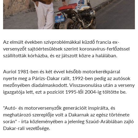
Az elmúlt években szívproblémákkal küzdő francia ex-
versenyzőt sajtóértesülések szerint koronavírus-fertőzéssel
szállították kórházba, és ez játszott közre a halálában.
Auriol 1981-ben és két évvel később motorkerékpárral
nyerte meg a Párizs-Dakar ralit, 1992-ben pedig az autósok
mezőnyében diadalmaskodott. Visszavonulása után a verseny
igazgatója lett, ezt a pozíciót 1995-től 2004-ig töltötte be.
"Autó- és motorversenyzők generációit inspirálta, és
meghatározó szereplője volt a Dakarnak az egész története
során" - írta közleményében a jelenleg Szaúd-Arábiában zajló
Dakar-rali vezetősége.