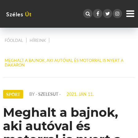
Széles
Út
FŐOLDAL
HÍREINK
MEGHALT A BAJNOK, AKI AUTÓVAL ÉS MOTORRAL IS NYERT A
DAKARON
BY
- SZELESUT -
2021. JAN 11.
SPORT
Meghalt a bajnok,
aki autóval és