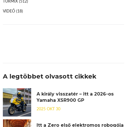
TURMIX
(512)
VIDEÓ
(18)
A legtöbbet olvasott cikkek
A király visszatér – itt a 2026-os
Yamaha XSR900 GP
2025 OKT 30
Itt a Zero első elektromos robogója