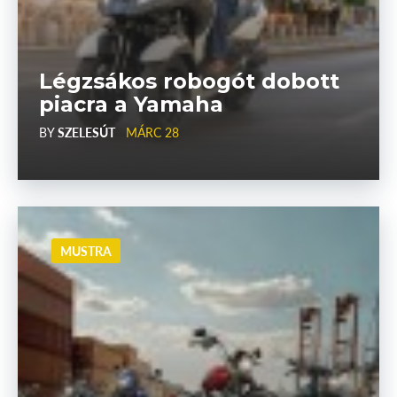
Légzsákos robogót dobott
piacra a Yamaha
BY
SZELESÚT
MÁRC 28
MUSTRA