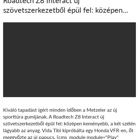
Roadtech Z8 Interact új
szövetszerkezetből épül fel: középen...
Kiváló tapadást ígért minden időben a Metzeler az új
sporttúra gumijának. A Roadtech Z8 Interact új
szövetszerkezetből épül fel: középen keményebb, a két szélén
lágyabb az anyag. Vida Tibi kipróbálta egy Honda VFR-en, őt
meggyőzte az új papucs.
{cms_module module="Play"