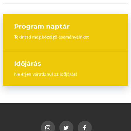
Program naptár
Tekintsd meg közelgő eseményeinket
Időjárás
Ne érjen váratlanul az időjárás!