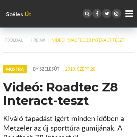
Széles
Út
FŐOLDAL
HÍREINK
VIDEÓ: ROADTEC Z8 INTERACT-TESZT
BY
SZELESÚT
2010. SZEPT 28.
MUSTRA
Videó: Roadtec Z8
Interact-teszt
Kiváló tapadást ígért minden időben a
Metzeler az új sporttúra gumijának. A