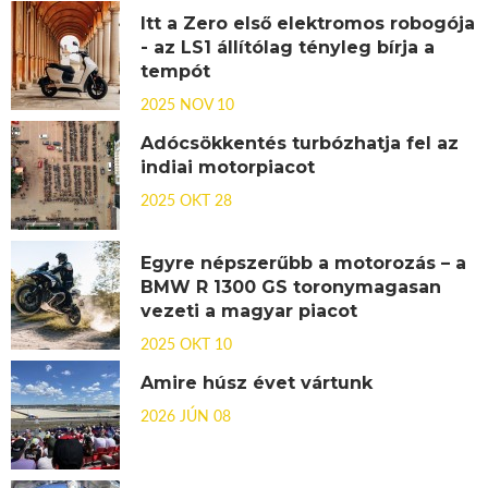
Itt a Zero első elektromos robogója
- az LS1 állítólag tényleg bírja a
tempót
2025 NOV 10
Adócsökkentés turbózhatja fel az
indiai motorpiacot
2025 OKT 28
Egyre népszerűbb a motorozás – a
BMW R 1300 GS toronymagasan
vezeti a magyar piacot
2025 OKT 10
Amire húsz évet vártunk
2026 JÚN 08