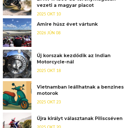
vezeti a magyar piacot
2025 OKT 10
Amire húsz évet vártunk
2026 JÚN 08
Új korszak kezdődik az Indian
Motorcycle-nál
2025 OKT 18
Vietnamban leállhatnak a benzines
motorok
2025 OKT 23
Újra királyt választanak Piliscséven
2025 OKT 20