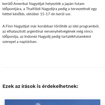
kerülő Amerikai Nagydíjat helyezték a japán futam
időpontjára, a Thaiföldi Nagydíjra pedig a tervezettnél egy
héttel később, október 15-17-én kerül sor.
A Finn Nagydíjat már korábban törölték az idei programból,
az elhalasztott argentínai versenyhétvégének még nincs
időpontja, az Indonéz Nagydíj pedig tartalékfutamként
szerepel a naptárban.
Ezek az írások is érdekelhetnek: