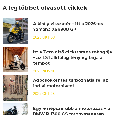
A legtöbbet olvasott cikkek
A király visszatér – itt a 2026-os
Yamaha XSR900 GP
2025 OKT 30
Itt a Zero első elektromos robogója
- az LS1 állítólag tényleg bírja a
tempót
2025 NOV 10
Adócsökkentés turbózhatja fel az
indiai motorpiacot
2025 OKT 28
Egyre népszerűbb a motorozás – a
BMW R 1300 GS toronymagasan