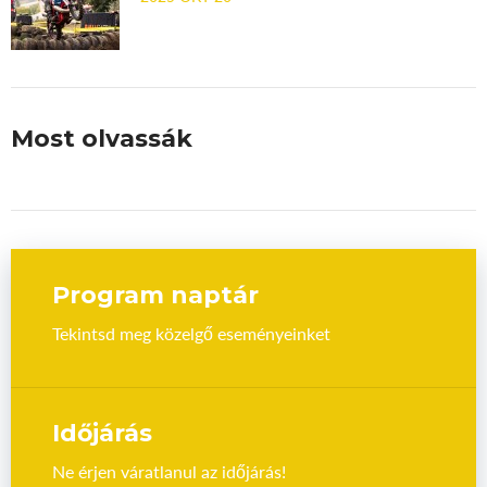
Most olvassák
Program naptár
Tekintsd meg közelgő eseményeinket
Időjárás
Ne érjen váratlanul az időjárás!