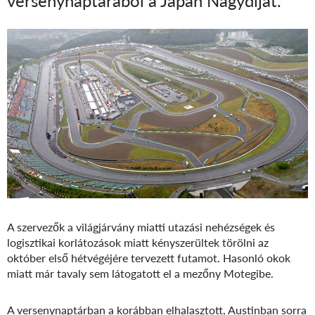
versenynaptárából a Japán Nagydíjat.
A szervezők a világjárvány miatti utazási nehézségek és
logisztikai korlátozások miatt kényszerültek törölni az
október első hétvégéjére tervezett futamot. Hasonló okok
miatt már tavaly sem látogatott el a mezőny Motegibe.
A versenynaptárban a korábban elhalasztott, Austinban sorra