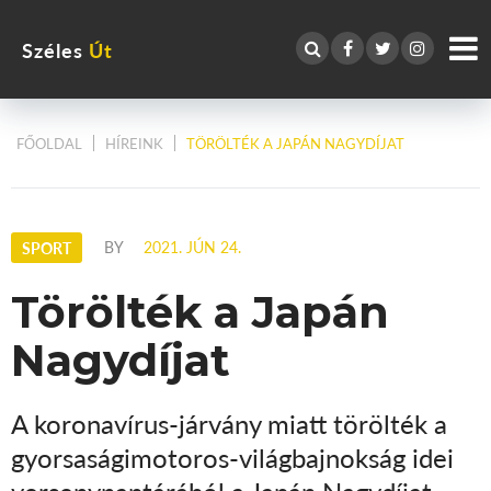
Széles
Út
FŐOLDAL
HÍREINK
TÖRÖLTÉK A JAPÁN NAGYDÍJAT
BY
2021. JÚN 24.
SPORT
Törölték a Japán
Nagydíjat
A koronavírus-járvány miatt törölték a
gyorsaságimotoros-világbajnokság idei