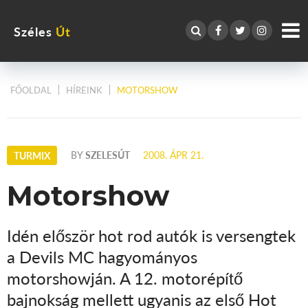
Széles
Út
FŐOLDAL
HÍREINK
MOTORSHOW
BY
SZELESÚT
2008. ÁPR 21.
TURMIX
Motorshow
Idén először hot rod autók is versengtek
a Devils MC hagyományos
motorshowján. A 12. motorépítő
bajnokság mellett ugyanis az első Hot