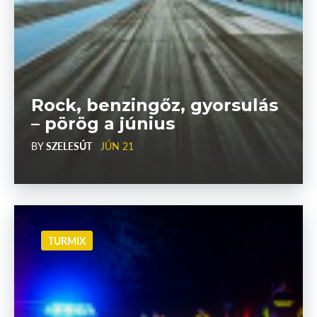
Rock, benzingőz, gyorsulás
– pörög a június
BY
SZELESÚT
JÚN 21
TURMIX