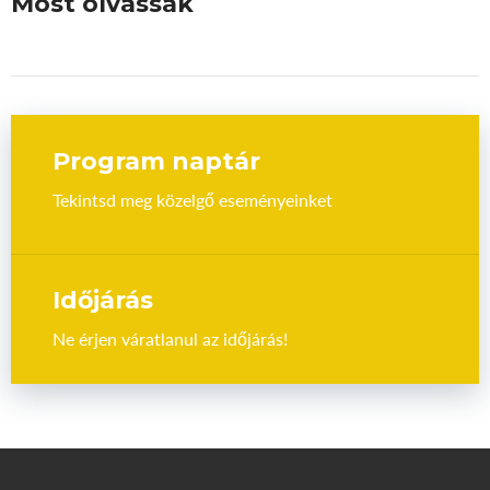
Most olvassák
Program naptár
Tekintsd meg közelgő eseményeinket
Időjárás
Ne érjen váratlanul az időjárás!