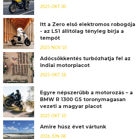
2025 OKT 30
Itt a Zero első elektromos robogója
- az LS1 állítólag tényleg bírja a
tempót
2025 NOV 10
Adócsökkentés turbózhatja fel az
indiai motorpiacot
2025 OKT 28
Egyre népszerűbb a motorozás – a
BMW R 1300 GS toronymagasan
vezeti a magyar piacot
2025 OKT 10
Amire húsz évet vártunk
2026 JÚN 08