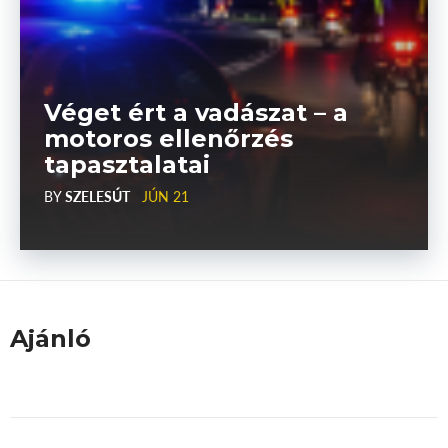
Véget ért a vadászat – a
motoros ellenőrzés
tapasztalatai
BY
SZELESÚT
JÚN 21
Ajánló