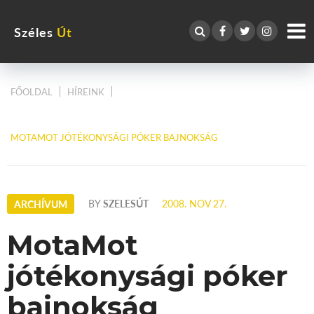
Széles
Út
FŐOLDAL
HÍREINK
MOTAMOT JÓTÉKONYSÁGI PÓKER BAJNOKSÁG
BY
SZELESÚT
2008. NOV 27.
ARCHÍVUM
MotaMot
jótékonysági póker
bajnokság