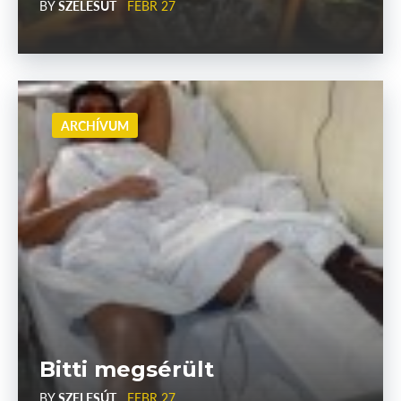
BY
SZELESÚT
FEBR 27
ARCHÍVUM
Bitti megsérült
BY
SZELESÚT
FEBR 27