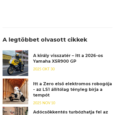
A legtöbbet olvasott cikkek
A király visszatér – itt a 2026-os
Yamaha XSR900 GP
2025 OKT 30
Itt a Zero első elektromos robogója
- az LS1 állítólag tényleg bírja a
tempót
2025 NOV 10
Adócsökkentés turbózhatja fel az