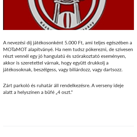
A nevezési díj játékosonként 5.000 Ft, ami teljes egészében a
MOTaMOT alapítványé. Ha nem tudsz pókerezni, de szívesen
részt vennél egy jó hangulatú és szórakoztató eseményen,
akkor is szeretettel várnak, hogy együtt drukkolj a
játékosoknak, beszélgess, vagy biliárdozz, vagy dartsozz.
Zárt parkoló és ruhatár áll rendelkezésre. A verseny ideje
alatt a helyszínen a büfé „4 oszt."