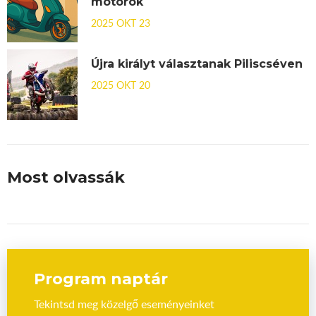
motorok
2025 OKT 23
Újra királyt választanak Piliscséven
2025 OKT 20
Most olvassák
Program naptár
Tekintsd meg közelgő eseményeinket