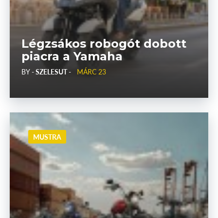
Légzsákos robogót dobott
piacra a Yamaha
BY
- SZELESUT -
MÁRC 23
MUSTRA