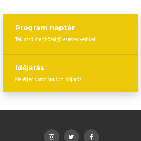
Program naptár
Tekintsd meg közelgő eseményeinket
Időjárás
Ne érjen váratlanul az időjárás!