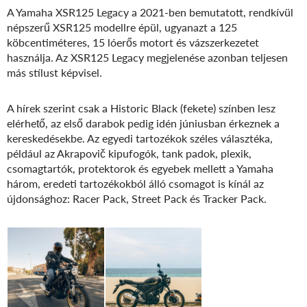
A Yamaha XSR125 Legacy a 2021-ben bemutatott, rendkívül
népszerű XSR125 modellre épül, ugyanazt a 125
köbcentiméteres, 15 lóerős motort és vázszerkezetet
használja. Az XSR125 Legacy megjelenése azonban teljesen
más stílust képvisel.
A hírek szerint csak a Historic Black (fekete) színben lesz
elérhető, az első darabok pedig idén júniusban érkeznek a
kereskedésekbe. Az egyedi tartozékok széles választéka,
például az Akrapovič kipufogók, tank padok, plexik,
csomagtartók, protektorok és egyebek mellett a Yamaha
három, eredeti tartozékokból álló csomagot is kínál az
újdonsághoz: Racer Pack, Street Pack és Tracker Pack.