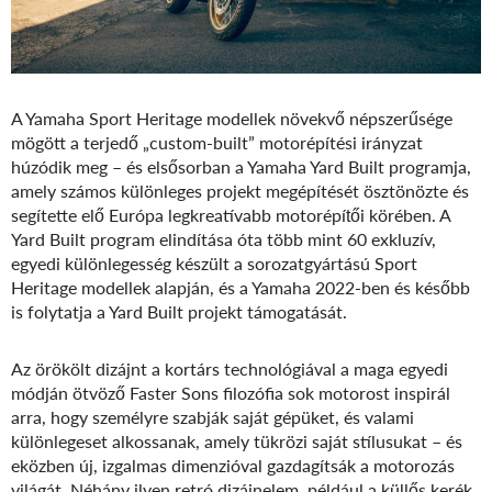
A Yamaha Sport Heritage modellek növekvő népszerűsége
mögött a terjedő „custom-built” motorépítési irányzat
húzódik meg – és elsősorban a Yamaha Yard Built programja,
amely számos különleges projekt megépítését ösztönözte és
segítette elő Európa legkreatívabb motorépítői körében. A
Yard Built program elindítása óta több mint 60 exkluzív,
egyedi különlegesség készült a sorozatgyártású Sport
Heritage modellek alapján, és a Yamaha 2022-ben és később
is folytatja a Yard Built projekt támogatását.
Az örökölt dizájnt a kortárs technológiával a maga egyedi
módján ötvöző Faster Sons filozófia sok motorost inspirál
arra, hogy személyre szabják saját gépüket, és valami
különlegeset alkossanak, amely tükrözi saját stílusukat – és
eközben új, izgalmas dimenzióval gazdagítsák a motorozás
világát. Néhány ilyen retró dizájnelem, például a küllős kerék