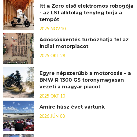
Itt a Zero első elektromos robogója
- az LS1 állítólag tényleg bírja a
tempót
2025 NOV 10
Adócsökkentés turbózhatja fel az
indiai motorpiacot
2025 OKT 28
Egyre népszerűbb a motorozás – a
BMW R 1300 GS toronymagasan
vezeti a magyar piacot
2025 OKT 10
Amire húsz évet vártunk
2026 JÚN 08