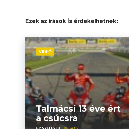
Ezek az írások is érdekelhetnek:
VIDEÓ
Talmácsi 13 éve ért
a csúcsra
BY
SZELESÚT
NOV 02