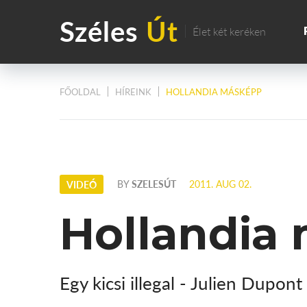
Széles
Út
Élet két keréken
FŐOLDAL
HÍREINK
HOLLANDIA MÁSKÉPP
BY
SZELESÚT
2011. AUG 02.
VIDEÓ
Hollandia
Egy kicsi illegal - Julien Dupont