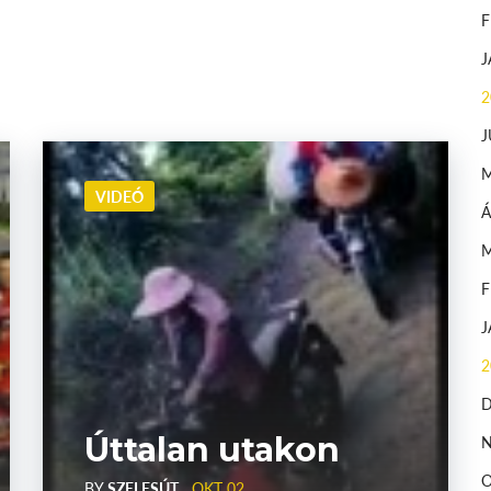
2
J
VIDEÓ
Á
2
Úttalan utakon
BY
SZELESÚT
OKT 02