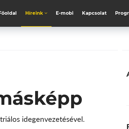
Főoldal
Híreink
E-mobi
Kapcsolat
Prog
 másképp
 triálos idegenvezetésével.