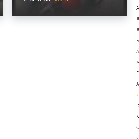
J
J
Á
2