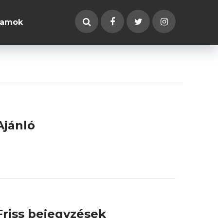
ramok
Ajánló
Friss bejegyzések