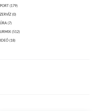
SPORT
(179)
ZERVÍZ
(0)
TÚRA
(7)
TURMIX
(512)
VIDEÓ
(18)