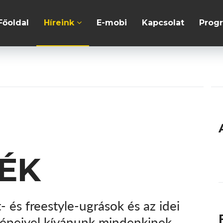
Főoldal
Híreink
E-mobi
Kapcsolat
Prog
ÚÉK
 és freestyle-ugrások és az idei
 képeivel kívánunk mindenkinek