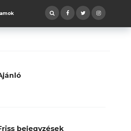
ramok
Ajánló
Friss bejegyzések