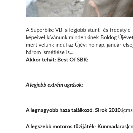
A Superbike VB, a legjobb stunt- és freestyle-
képeivel kívánunk mindenkinek Boldog Újévet 
mert velünk indul az Újév: holnap, január else
három ismétlése is...
Akkor tehát: Best Of SBK:
A legjobb extrém ugrások:
A legnagyobb haza találkozó: Sirok 2010:
{cms
A legszebb motoros tűzijáték: Kunmadaras
{c