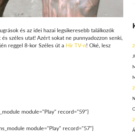
ugrások és az idei hazai legsikeresebb találkozók
és széles utat! Azért sokat ne punnyadozzon senki,
jén reggel 8-kor Széles út a
Hír TV-n
! Oké, lesz
2
J
2
_module module="Play" record="59"}
2
ms_module module="Play" record="57"}
Á