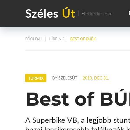
Széles
Út
Élet két keréken
FŐOLDAL
HÍREINK
BEST OF BÚÉK
BY
SZELESÚT
2010. DEC 31.
TURMIX
Best of B
A Superbike VB, a legjobb stunt-
hazai legsikeresebb találkozók