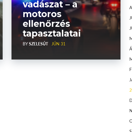
vadászat – a
motoros
J
ellenőrzés
J
tapasztalatai
BY
SZELESÚT
JÚN 31
Á
2