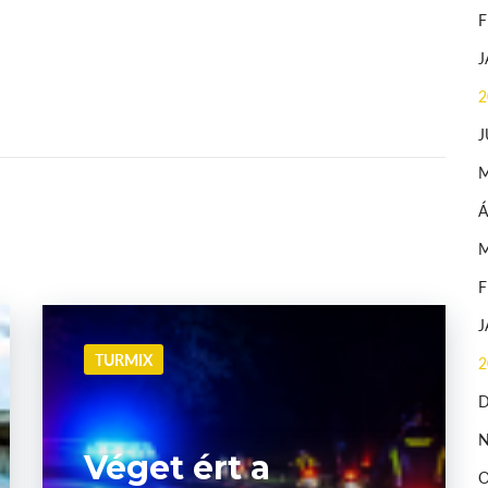
2
J
Á
TURMIX
2
Véget ért a