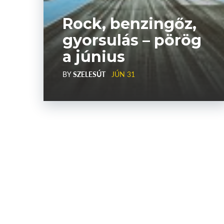
Rock, benzingőz,
gyorsulás – pörög
a június
BY
SZELESÚT
JÚN 31