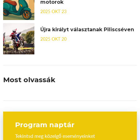
motorok
2025 OKT 23
Újra királyt választanak Piliscséven
2025 OKT 20
Most olvassák
Program naptár
Tekintsd meg közelgő eseményeinket