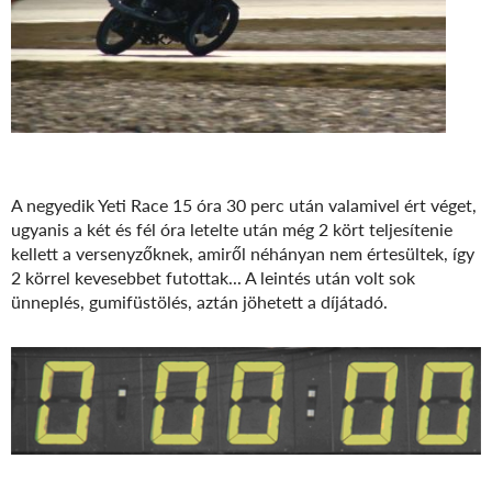
A negyedik Yeti Race 15 óra 30 perc után valamivel ért véget,
ugyanis a két és fél óra letelte után még 2 kört teljesítenie
kellett a versenyzőknek, amiről néhányan nem értesültek, így
2 körrel kevesebbet futottak... A leintés után volt sok
ünneplés, gumifüstölés, aztán jöhetett a díjátadó.