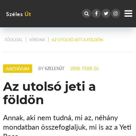
Széles
Út
FŐOLDAL
HÍREINK
AZ UTOLSÓ JETI A FÖLDÖN
BY
SZELESÚT
2008. FEBR 26.
ARCHÍVUM
Az utolsó jeti a
földön
Annak, aki nem tudná, mi az, néhány
mondatban összefoglaljuk, mi is az a Yeti