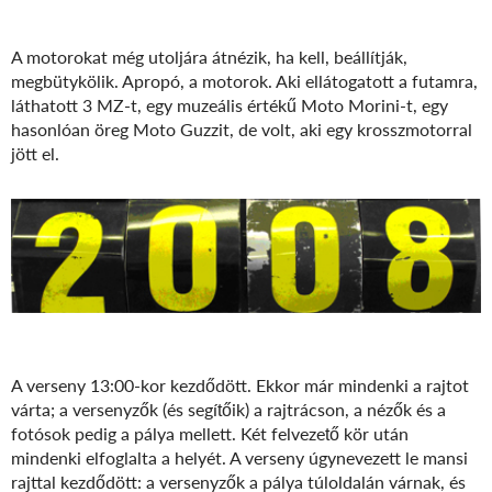
A motorokat még utoljára átnézik, ha kell, beállítják,
megbütykölik. Apropó, a motorok. Aki ellátogatott a futamra,
láthatott 3 MZ-t, egy muzeális értékű Moto Morini-t, egy
hasonlóan öreg Moto Guzzit, de volt, aki egy krosszmotorral
jött el.
A verseny 13:00-kor kezdődött. Ekkor már mindenki a rajtot
várta; a versenyzők (és segítőik) a rajtrácson, a nézők és a
fotósok pedig a pálya mellett. Két felvezető kör után
mindenki elfoglalta a helyét. A verseny úgynevezett le mansi
rajttal kezdődött: a versenyzők a pálya túloldalán várnak, és