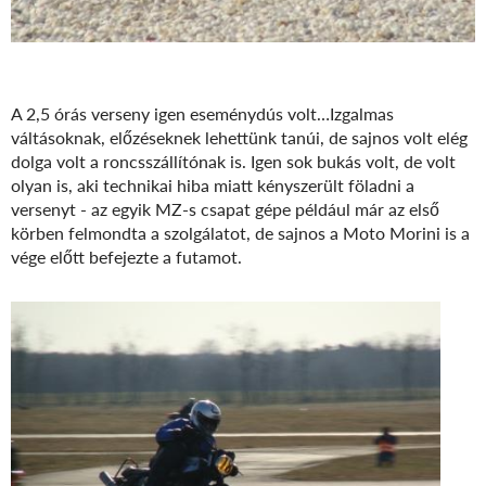
A 2,5 órás verseny igen eseménydús volt…Izgalmas
váltásoknak, előzéseknek lehettünk tanúi, de sajnos volt elég
dolga volt a roncsszállítónak is. Igen sok bukás volt, de volt
olyan is, aki technikai hiba miatt kényszerült föladni a
versenyt - az egyik MZ-s csapat gépe például már az első
körben felmondta a szolgálatot, de sajnos a Moto Morini is a
vége előtt befejezte a futamot.