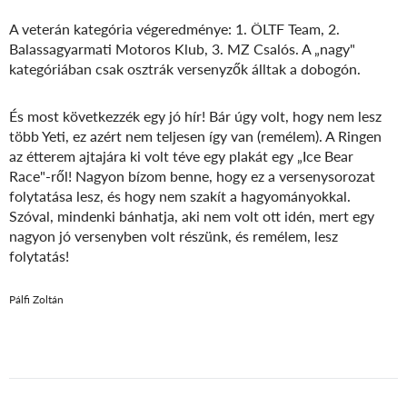
A veterán kategória végeredménye: 1. ÖLTF Team, 2.
Balassagyarmati Motoros Klub, 3. MZ Csalós. A „nagy"
kategóriában csak osztrák versenyzők álltak a dobogón.
És most következzék egy jó hír! Bár úgy volt, hogy nem lesz
több Yeti, ez azért nem teljesen így van (remélem). A Ringen
az étterem ajtajára ki volt téve egy plakát egy „Ice Bear
Race"-ről! Nagyon bízom benne, hogy ez a versenysorozat
folytatása lesz, és hogy nem szakít a hagyományokkal.
Szóval, mindenki bánhatja, aki nem volt ott idén, mert egy
nagyon jó versenyben volt részünk, és remélem, lesz
folytatás!
Pálfi Zoltán