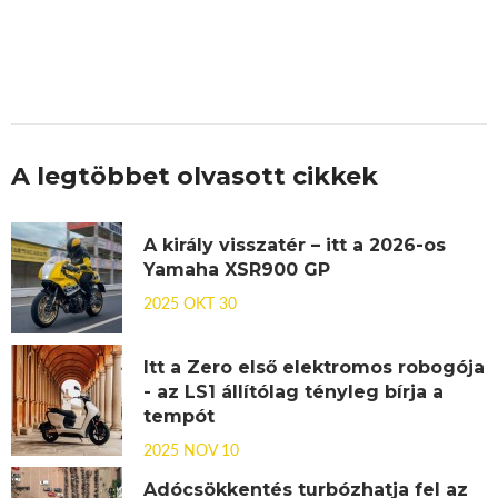
A legtöbbet olvasott cikkek
A király visszatér – itt a 2026-os
Yamaha XSR900 GP
2025 OKT 30
Itt a Zero első elektromos robogója
- az LS1 állítólag tényleg bírja a
tempót
2025 NOV 10
Adócsökkentés turbózhatja fel az