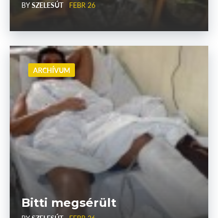
BY
SZELESÚT
FEBR 26
ARCHÍVUM
Bitti megsérült
BY
SZELESÚT
FEBR 26